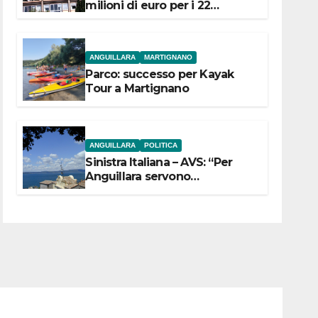
milioni di euro per i 22
Comuni dell’Etruria
Meridionale
ANGUILLARA
MARTIGNANO
Parco: successo per Kayak
Tour a Martignano
ANGUILLARA
POLITICA
Sinistra Italiana – AVS: “Per
Anguillara servono
trasparenza, partecipazione e
scelte politiche coraggiose”