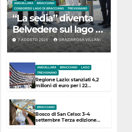
ANGUILLARA
BRACCIANO
CONSORZIO LAGO DI BRACCIANO
TREVIGNANO
“La sedia” diventa
Belvedere sul lago di
Bracciano: ieri
7 AGOSTO 2026
GRAZIAROSA VILLANI
l’inaugurazione
ANGUILLARA
BRACCIANO
LAGO
TREVIGNANO
Regione Lazio: stanziati 4,2
milioni di euro per i 22
Comuni dell’Etruria
Meridionale
BRACCIANO
Bosco di San Celso: 3-4
settembre Terza edizione
Festival “Storie in cielo e in
terra”