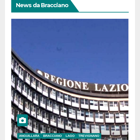
News da Bracciano
ANGUILLARA
BRACCIANO
LAGO
TREVIGNANO