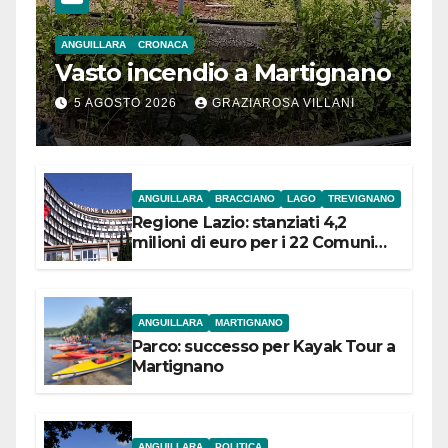
ANGUILLARA
CRONACA
Vasto incendio a Martignano
5 AGOSTO 2026
GRAZIAROSA VILLANI
ANGUILLARA
BRACCIANO
LAGO
TREVIGNANO
Regione Lazio: stanziati 4,2
milioni di euro per i 22 Comuni
dell’Etruria Meridionale
ANGUILLARA
MARTIGNANO
Parco: successo per Kayak Tour a
Martignano
ANGUILLARA
POLITICA