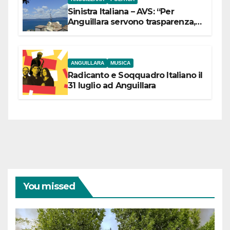
Sinistra Italiana – AVS: “Per
Anguillara servono trasparenza,
partecipazione e scelte politiche
coraggiose”
ANGUILLARA
MUSICA
Radicanto e Soqquadro Italiano il
31 luglio ad Anguillara
You missed