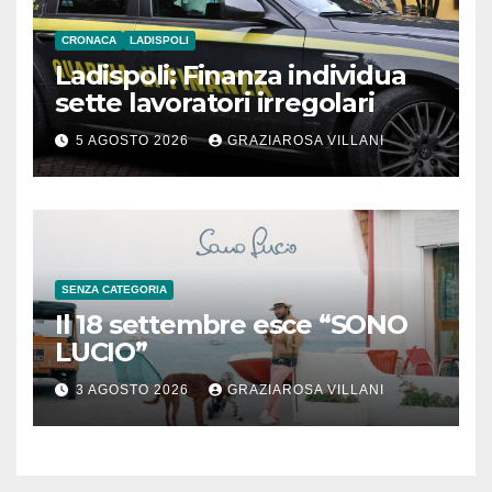
CRONACA
LADISPOLI
Ladispoli: Finanza individua
sette lavoratori irregolari
5 AGOSTO 2026
GRAZIAROSA VILLANI
SENZA CATEGORIA
Il 18 settembre esce “SONO
LUCIO”
3 AGOSTO 2026
GRAZIAROSA VILLANI