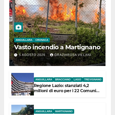
ANGUILLARA
CRONACA
Vasto incendio a Martignano
5 AGOSTO 2026
GRAZIAROSA VILLANI
ANGUILLARA
BRACCIANO
LAGO
TREVIGNANO
Regione Lazio: stanziati 4,2
milioni di euro per i 22 Comuni
dell’Etruria Meridionale
ANGUILLARA
MARTIGNANO