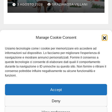
3 AGOSTO 2026
GRAZIAROSA VILLANI
Manage Cookie Consent
Usiamo tecnologie come i cookie per memorizzare e/o accedere ad
informazioni sul dispositivo. Lo facciamo per migliorare l'esperienza di
navigazione e mostrare annunci personalizzati. Fornire il consenso a
queste tecnologie ci consente di elaborare dati quali il comportamento
durante la navigazione o ID univoche su questo sito. Non fornire o ritirare il
consenso potrebbe influire negativamente su alcune funzionalità e
funzioni.
Accept
Proudly powered by WordPress
|
Tema: Newspaperex di
Themeansar
.
Deny
Home
Gerenza
home
Lavoro
Scienza
studio specialistico bracciano