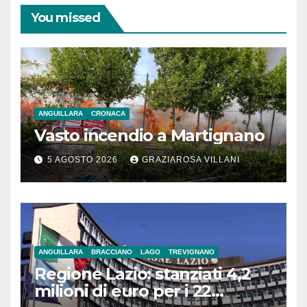
You missed
ANGUILLARA
CRONACA
Vasto incendio a Martignano
5 AGOSTO 2026
GRAZIAROSA VILLANI
ANGUILLARA
BRACCIANO
LAGO
TREVIGNANO
Regione Lazio: stanziati 4,2
milioni di euro per i 22