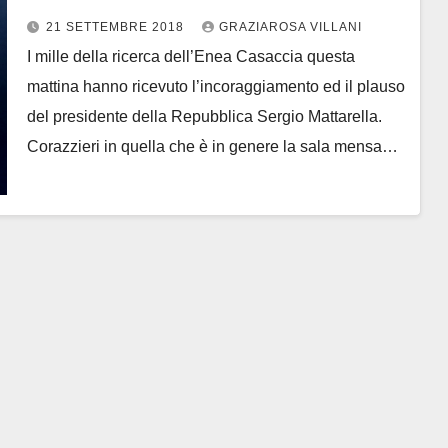
“siamo la seconda manifattura
21 SETTEMBRE 2018
GRAZIAROSA VILLANI
d’Europa. Auguri alla ricerca”
I mille della ricerca dell’Enea Casaccia questa
mattina hanno ricevuto l’incoraggiamento ed il plauso
del presidente della Repubblica Sergio Mattarella.
Corazzieri in quella che è in genere la sala mensa…