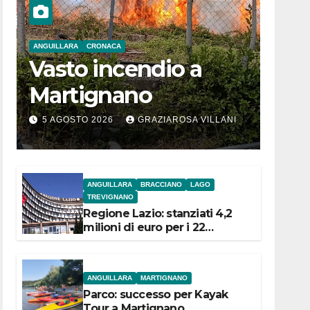
ANGUILLARA
CRONACA
Vasto incendio a
Martignano
5 AGOSTO 2026
GRAZIAROSA VILLANI
ANGUILLARA
BRACCIANO
LAGO
TREVIGNANO
Regione Lazio: stanziati 4,2
milioni di euro per i 22
Comuni dell’Etruria
Meridionale
ANGUILLARA
MARTIGNANO
Parco: successo per Kayak
Tour a Martignano