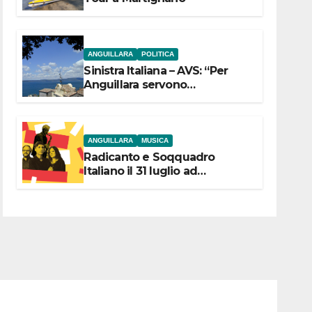
ANGUILLARA
POLITICA
Sinistra Italiana – AVS: “Per
Anguillara servono
trasparenza, partecipazione e
scelte politiche coraggiose”
ANGUILLARA
MUSICA
Radicanto e Soqquadro
Italiano il 31 luglio ad
Anguillara