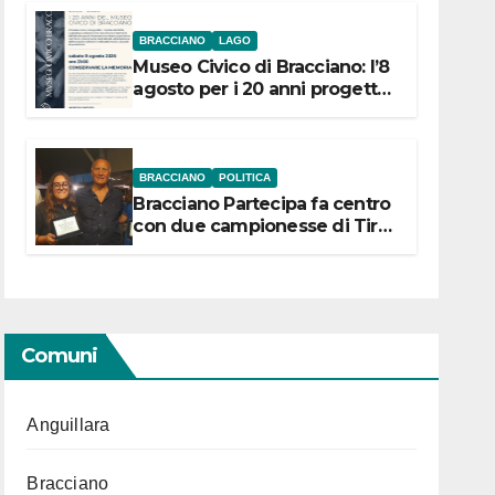
BRACCIANO
LAGO
Museo Civico di Bracciano: l’8
agosto per i 20 anni progetto
“Conservare la memoria”
BRACCIANO
POLITICA
Bracciano Partecipa fa centro
con due campionesse di Tiro
a Segno in vista delle urne
Comuni
Anguillara
Bracciano