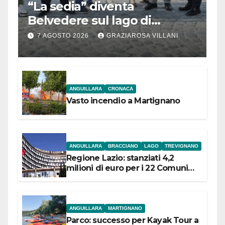
“La sedia” diventa
Belvedere sul lago di
Bracciano: ieri
7 AGOSTO 2026
GRAZIAROSA VILLANI
l’inaugurazione
ANGUILLARA
CRONACA
Vasto incendio a Martignano
ANGUILLARA
BRACCIANO
LAGO
TREVIGNANO
Regione Lazio: stanziati 4,2
milioni di euro per i 22 Comuni
dell’Etruria Meridionale
ANGUILLARA
MARTIGNANO
Parco: successo per Kayak Tour a