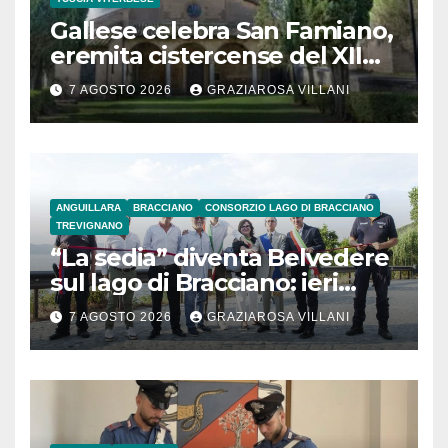
Gallese celebra San Famiano,
eremita cistercense del XII
secolo
7 AGOSTO 2026
GRAZIAROSA VILLANI
ANGUILLARA
BRACCIANO
CONSORZIO LAGO DI BRACCIANO
TREVIGNANO
“La sedia” diventa Belvedere
sul lago di Bracciano: ieri
l’inaugurazione
7 AGOSTO 2026
GRAZIAROSA VILLANI