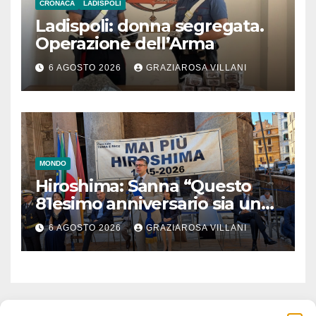
CRONACA
LADISPOLI
Ladispoli: donna segregata.
Operazione dell’Arma
6 AGOSTO 2026
GRAZIAROSA VILLANI
MONDO
Hiroshima: Sanna “Questo
81esimo anniversario sia un
monito per tutti”
6 AGOSTO 2026
GRAZIAROSA VILLANI