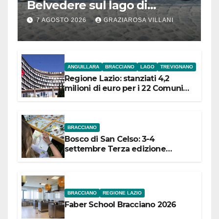
Belvedere sul lago di
Bracciano: ieri
7 AGOSTO 2026
GRAZIAROSA VILLANI
l’inaugurazione
ANGUILLARA
BRACCIANO
LAGO
TREVIGNANO
Regione Lazio: stanziati 4,2
milioni di euro per i 22 Comuni
dell’Etruria Meridionale
BRACCIANO
Bosco di San Celso: 3-4
settembre Terza edizione
Festival “Storie in cielo e in terra”
BRACCIANO
REGIONE LAZIO
Faber School Bracciano 2026