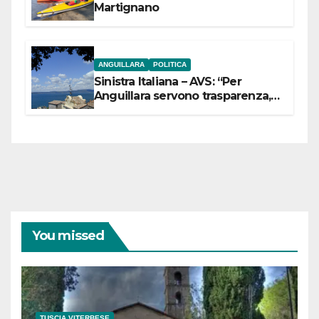
Martignano
ANGUILLARA
POLITICA
Sinistra Italiana – AVS: “Per
Anguillara servono trasparenza,
partecipazione e scelte politiche
coraggiose”
You missed
TUSCIA VITERBESE