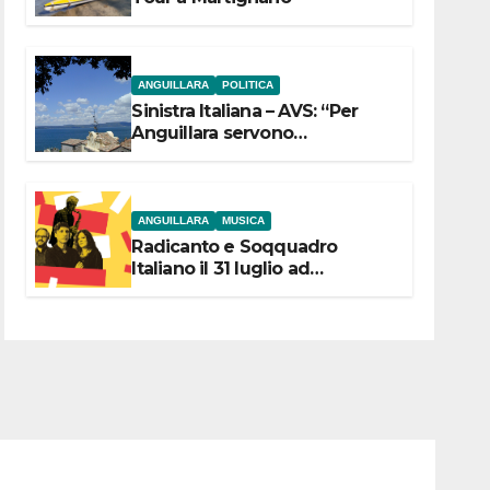
ANGUILLARA
POLITICA
Sinistra Italiana – AVS: “Per
Anguillara servono
trasparenza, partecipazione e
scelte politiche coraggiose”
ANGUILLARA
MUSICA
Radicanto e Soqquadro
Italiano il 31 luglio ad
Anguillara