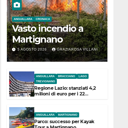
ANGUILLARA
CRONACA
Vasto incendio a
Martignano
5 AGOSTO 2026
GRAZIAROSA VILLANI
ANGUILLARA
BRACCIANO
LAGO
TREVIGNANO
Regione Lazio: stanziati 4,2
milioni di euro per i 22
Comuni dell’Etruria
Meridionale
ANGUILLARA
MARTIGNANO
Parco: successo per Kayak
Tour a Martignano