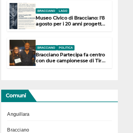
BRACCIANO
LAGO
Museo Civico di Bracciano: l’8
agosto per i 20 anni progetto
“Conservare la memoria”
BRACCIANO
POLITICA
Bracciano Partecipa fa centro
con due campionesse di Tiro
a Segno in vista delle urne
Comuni
Anguillara
Bracciano