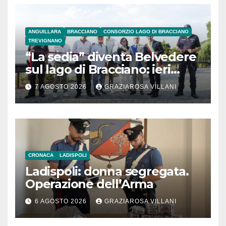
ANGUILLARA
BRACCIANO
CONSORZIO LAGO DI BRACCIANO
TREVIGNANO
“La sedia” diventa Belvedere
sul lago di Bracciano: ieri
l’inaugurazione
7 AGOSTO 2026
GRAZIAROSA VILLANI
CRONACA
LADISPOLI
Ladispoli: donna segregata.
Operazione dell’Arma
6 AGOSTO 2026
GRAZIAROSA VILLANI