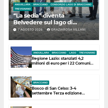
ANGUILLARA
BRACCIANO
CONSORZIO LAGO DI BRACCIANO
TREVIGNANO
“La sedia” diventa
Belvedere sul lago di
Bracciano: ieri
7 AGOSTO 2026
GRAZIAROSA VILLANI
l’inaugurazione
ANGUILLARA
BRACCIANO
LAGO
TREVIGNANO
Regione Lazio: stanziati 4,2
milioni di euro per i 22 Comuni
dell’Etruria Meridionale
BRACCIANO
Bosco di San Celso: 3-4
settembre Terza edizione
Festival “Storie in cielo e in terra”