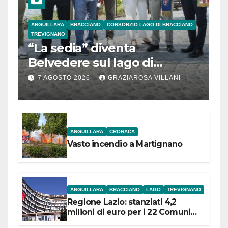
ANGUILLARA
BRACCIANO
CONSORZIO LAGO DI BRACCIANO
TREVIGNANO
“La sedia” diventa
Belvedere sul lago di
Bracciano: ieri
7 AGOSTO 2026
GRAZIAROSA VILLANI
l’inaugurazione
ANGUILLARA
CRONACA
Vasto incendio a Martignano
ANGUILLARA
BRACCIANO
LAGO
TREVIGNANO
Regione Lazio: stanziati 4,2
milioni di euro per i 22 Comuni
dell’Etruria Meridionale