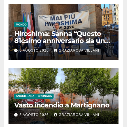
MONDO
Hiroshima: Sanna “Questo
81esimo anniversario sia un
monito per tutti”
6 AGOSTO 2026
GRAZIAROSA VILLANI
ANGUILLARA
CRONACA
Vasto incendio a Martignano
5 AGOSTO 2026
GRAZIAROSA VILLANI