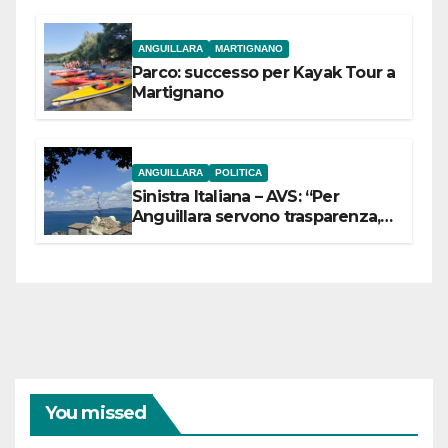
ANGUILLARA
MARTIGNANO
Parco: successo per Kayak Tour a
Martignano
ANGUILLARA
POLITICA
Sinistra Italiana – AVS: “Per
Anguillara servono trasparenza,
partecipazione e scelte politiche
coraggiose”
You missed