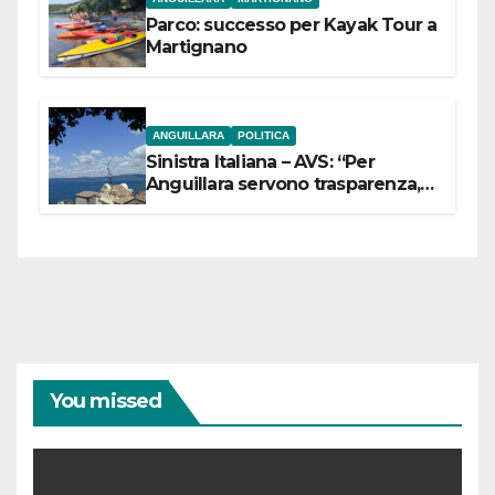
Parco: successo per Kayak Tour a
Martignano
ANGUILLARA
POLITICA
Sinistra Italiana – AVS: “Per
Anguillara servono trasparenza,
partecipazione e scelte politiche
coraggiose”
You missed