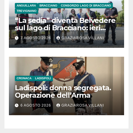
ANGUILLARA
BRACCIANO
CONSORZIO LAGO DI BRACCIANO
TREVIGNANO
“La sedia” diventa Belvedere
sul lago di Bracciano: ieri
l’inaugurazione
7 AGOSTO 2026
GRAZIAROSA VILLANI
CRONACA
LADISPOLI
Ladispoli: donna segregata.
Operazione dell’Arma
6 AGOSTO 2026
GRAZIAROSA VILLANI