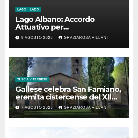
LAGO
LAZIO
Lago Albano: Accordo
Attuativo per
l’interconnessione
9 AGOSTO 2026
GRAZIAROSA VILLANI
acquedottistica da 29,5
milioni di euro
TUSCIA VITERBESE
Gallese celebra San Famiano,
eremita cistercense del XII
secolo
7 AGOSTO 2026
GRAZIAROSA VILLANI