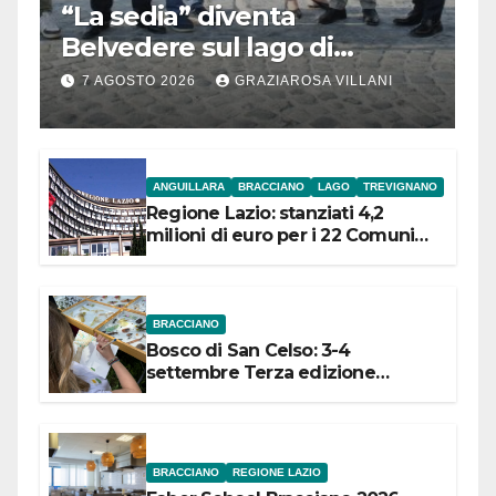
“La sedia” diventa
Belvedere sul lago di
Bracciano: ieri
7 AGOSTO 2026
GRAZIAROSA VILLANI
l’inaugurazione
ANGUILLARA
BRACCIANO
LAGO
TREVIGNANO
Regione Lazio: stanziati 4,2
milioni di euro per i 22 Comuni
dell’Etruria Meridionale
BRACCIANO
Bosco di San Celso: 3-4
settembre Terza edizione
Festival “Storie in cielo e in terra”
BRACCIANO
REGIONE LAZIO