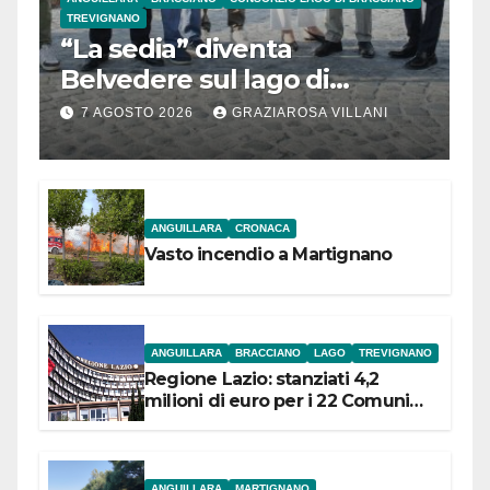
TREVIGNANO
“La sedia” diventa
Belvedere sul lago di
Bracciano: ieri
7 AGOSTO 2026
GRAZIAROSA VILLANI
l’inaugurazione
ANGUILLARA
CRONACA
Vasto incendio a Martignano
ANGUILLARA
BRACCIANO
LAGO
TREVIGNANO
Regione Lazio: stanziati 4,2
milioni di euro per i 22 Comuni
dell’Etruria Meridionale
ANGUILLARA
MARTIGNANO