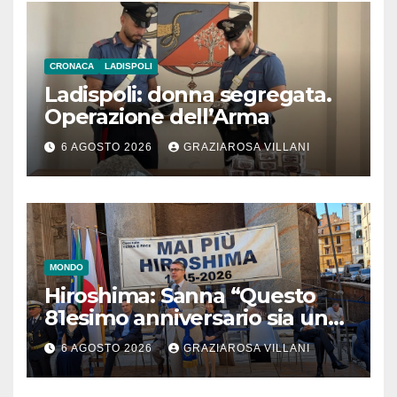
CRONACA
LADISPOLI
Ladispoli: donna segregata.
Operazione dell’Arma
6 AGOSTO 2026
GRAZIAROSA VILLANI
MONDO
Hiroshima: Sanna “Questo
81esimo anniversario sia un
monito per tutti”
6 AGOSTO 2026
GRAZIAROSA VILLANI