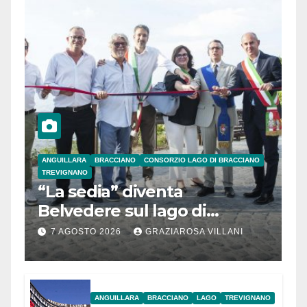
ANGUILLARA
BRACCIANO
CONSORZIO LAGO DI BRACCIANO
TREVIGNANO
“La sedia” diventa
Belvedere sul lago di
Bracciano: ieri
7 AGOSTO 2026
GRAZIAROSA VILLANI
l’inaugurazione
ANGUILLARA
BRACCIANO
LAGO
TREVIGNANO