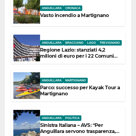
ANGUILLARA
CRONACA
Vasto incendio a Martignano
ANGUILLARA
BRACCIANO
LAGO
TREVIGNANO
Regione Lazio: stanziati 4,2
milioni di euro per i 22 Comuni
dell’Etruria Meridionale
ANGUILLARA
MARTIGNANO
Parco: successo per Kayak Tour a
Martignano
ANGUILLARA
POLITICA
Sinistra Italiana – AVS: “Per
Anguillara servono trasparenza,