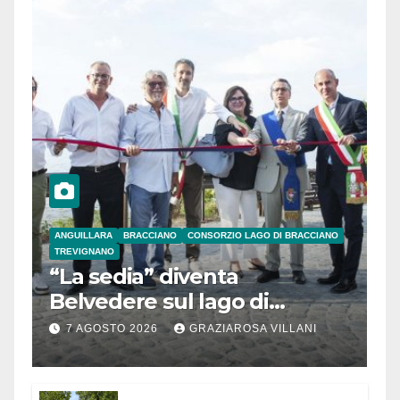
ANGUILLARA
BRACCIANO
CONSORZIO LAGO DI BRACCIANO
TREVIGNANO
“La sedia” diventa
Belvedere sul lago di
Bracciano: ieri
7 AGOSTO 2026
GRAZIAROSA VILLANI
l’inaugurazione