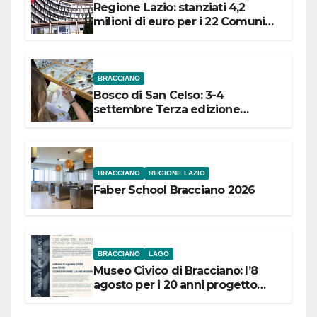
Regione Lazio: stanziati 4,2
milioni di euro per i 22 Comuni
dell’Etruria Meridionale
BRACCIANO
Bosco di San Celso: 3-4
settembre Terza edizione
Festival “Storie in cielo e in terra”
BRACCIANO
REGIONE LAZIO
Faber School Bracciano 2026
BRACCIANO
LAGO
Museo Civico di Bracciano: l’8
agosto per i 20 anni progetto
“Conservare la memoria”