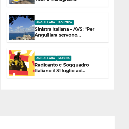
ANGUILLARA
POLITICA
Sinistra Italiana – AVS: “Per
Anguillara servono
trasparenza, partecipazione e
scelte politiche coraggiose”
ANGUILLARA
MUSICA
Radicanto e Soqquadro
Italiano il 31 luglio ad
Anguillara