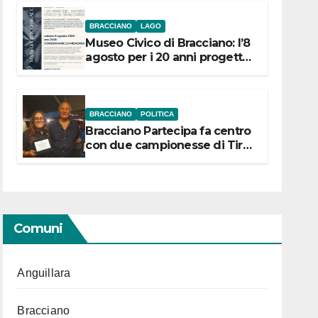
BRACCIANO
LAGO
Museo Civico di Bracciano: l’8
agosto per i 20 anni progetto
“Conservare la memoria”
BRACCIANO
POLITICA
Bracciano Partecipa fa centro
con due campionesse di Tiro
a Segno in vista delle urne
Comuni
Anguillara
Bracciano