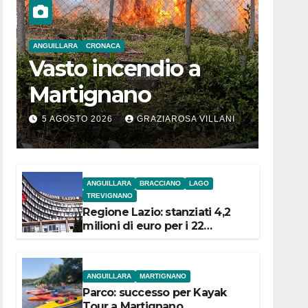
ANGUILLARA
CRONACA
Vasto incendio a
Martignano
5 AGOSTO 2026
GRAZIAROSA VILLANI
ANGUILLARA
BRACCIANO
LAGO
TREVIGNANO
Regione Lazio: stanziati 4,2
milioni di euro per i 22
Comuni dell’Etruria
Meridionale
ANGUILLARA
MARTIGNANO
Parco: successo per Kayak
Tour a Martignano