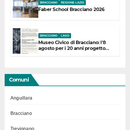
BRACCIANO
REGIONE LAZIO
Faber School Bracciano 2026
BRACCIANO
LAGO
Museo Civico di Bracciano: l’8
agosto per i 20 anni progetto
“Conservare la memoria”
Comuni
Anguillara
Bracciano
Trevignano