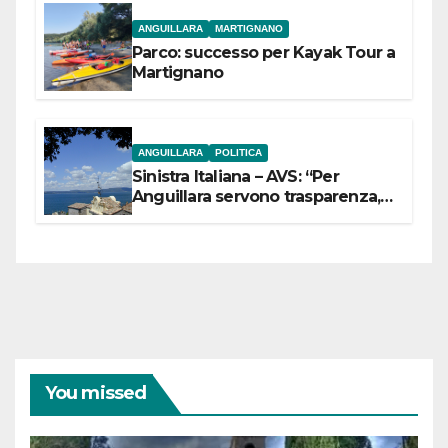
ANGUILLARA
MARTIGNANO
Parco: successo per Kayak Tour a
Martignano
ANGUILLARA
POLITICA
Sinistra Italiana – AVS: “Per
Anguillara servono trasparenza,
partecipazione e scelte politiche
coraggiose”
You missed