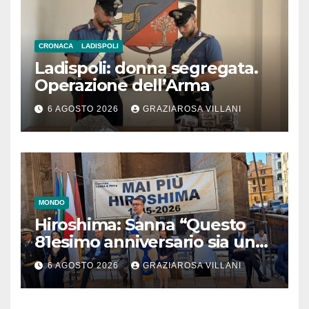
CRONACA
LADISPOLI
Ladispoli: donna segregata.
Operazione dell’Arma
6 AGOSTO 2026
GRAZIAROSA VILLANI
MONDO
Hiroshima: Sanna “Questo
81esimo anniversario sia un
monito per tutti”
6 AGOSTO 2026
GRAZIAROSA VILLANI