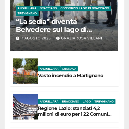
ANGUILLARA
BRACCIANO
CONSORZIO LAGO DI BRACCIANO
TREVIGNANO
“La sedia” diventa
Belvedere sul lago di
Bracciano: ieri
7 AGOSTO 2026
GRAZIAROSA VILLANI
l’inaugurazione
ANGUILLARA
CRONACA
Vasto incendio a Martignano
ANGUILLARA
BRACCIANO
LAGO
TREVIGNANO
Regione Lazio: stanziati 4,2
milioni di euro per i 22 Comuni
dell’Etruria Meridionale