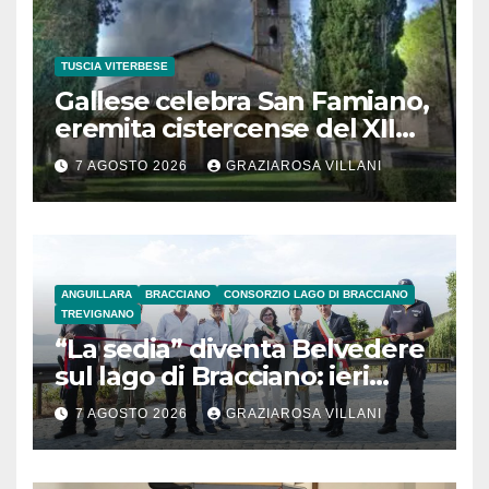
TUSCIA VITERBESE
Gallese celebra San Famiano,
eremita cistercense del XII
secolo
7 AGOSTO 2026
GRAZIAROSA VILLANI
ANGUILLARA
BRACCIANO
CONSORZIO LAGO DI BRACCIANO
TREVIGNANO
“La sedia” diventa Belvedere
sul lago di Bracciano: ieri
l’inaugurazione
7 AGOSTO 2026
GRAZIAROSA VILLANI