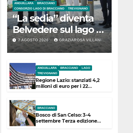
ANGUILLARA
BRACCIANO
CONSORZIO LAGO DI BRACCIANO
TREVIGNANO
“La sedia” diventa
Belvedere sul lago di
Bracciano: ieri
7 AGOSTO 2026
GRAZIAROSA VILLANI
l’inaugurazione
ANGUILLARA
BRACCIANO
LAGO
TREVIGNANO
Regione Lazio: stanziati 4,2
milioni di euro per i 22
Comuni dell’Etruria
Meridionale
BRACCIANO
Bosco di San Celso: 3-4
settembre Terza edizione
Festival “Storie in cielo e in
terra”