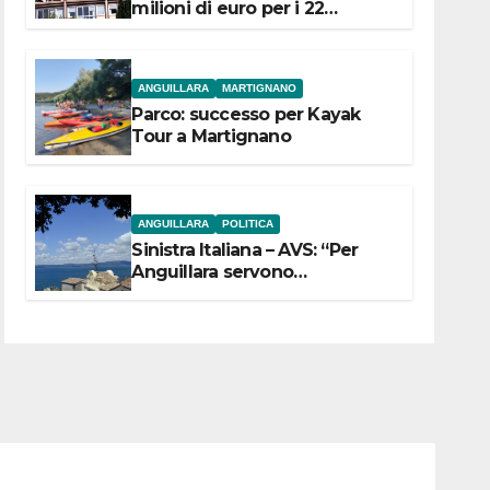
milioni di euro per i 22
Comuni dell’Etruria
Meridionale
ANGUILLARA
MARTIGNANO
Parco: successo per Kayak
Tour a Martignano
ANGUILLARA
POLITICA
Sinistra Italiana – AVS: “Per
Anguillara servono
trasparenza, partecipazione e
scelte politiche coraggiose”