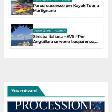
Parco: successo per Kayak Tour a
Martignano
ANGUILLARA
POLITICA
Sinistra Italiana – AVS: “Per
Anguillara servono trasparenza,
partecipazione e scelte politiche
coraggiose”
You missed