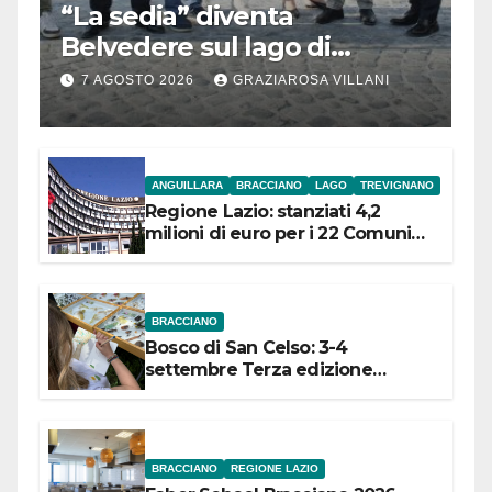
“La sedia” diventa
Belvedere sul lago di
Bracciano: ieri
7 AGOSTO 2026
GRAZIAROSA VILLANI
l’inaugurazione
ANGUILLARA
BRACCIANO
LAGO
TREVIGNANO
Regione Lazio: stanziati 4,2
milioni di euro per i 22 Comuni
dell’Etruria Meridionale
BRACCIANO
Bosco di San Celso: 3-4
settembre Terza edizione
Festival “Storie in cielo e in terra”
BRACCIANO
REGIONE LAZIO