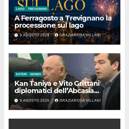
LAGO
TREVIGNANO
A Ferragosto a Trevignano la
processione sul lago
9 AGOSTO 2026
GRAZIAROSA VILLANI
ESTERI
MONDO
Kan Taniya e Vito Grittani
diplomatici dell’Abcasia
contro nota del governo
9 AGOSTO 2026
GRAZIAROSA VILLANI
romeno. “Non si può invocare
la costruzione di ponti e allo
stesso tempo condannare
chiunque li attraversi”