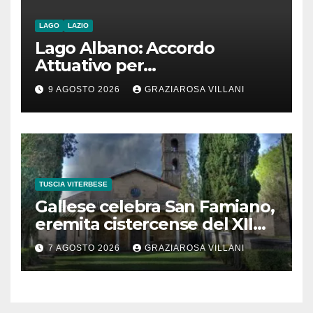
LAGO
LAZIO
Lago Albano: Accordo
Attuativo per
l’interconnessione
9 AGOSTO 2026
GRAZIAROSA VILLANI
acquedottistica da 29,5
milioni di euro
TUSCIA VITERBESE
Gallese celebra San Famiano,
eremita cistercense del XII
secolo
7 AGOSTO 2026
GRAZIAROSA VILLANI