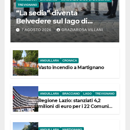
TREVIGNANO
“La sedia” diventa
Belvedere sul lago di
Bracciano: ieri
7 AGOSTO 2026
GRAZIAROSA VILLANI
l’inaugurazione
ANGUILLARA
CRONACA
Vasto incendio a Martignano
ANGUILLARA
BRACCIANO
LAGO
TREVIGNANO
Regione Lazio: stanziati 4,2
milioni di euro per i 22 Comuni
dell’Etruria Meridionale
ANGUILLARA
MARTIGNANO