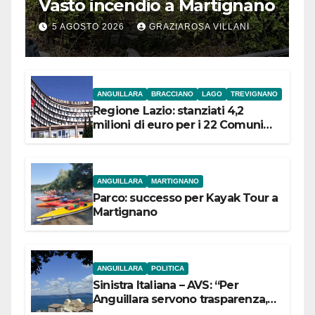
Vasto incendio a Martignano
5 AGOSTO 2026
GRAZIAROSA VILLANI
ANGUILLARA
BRACCIANO
LAGO
TREVIGNANO
Regione Lazio: stanziati 4,2
milioni di euro per i 22 Comuni
dell’Etruria Meridionale
ANGUILLARA
MARTIGNANO
Parco: successo per Kayak Tour a
Martignano
ANGUILLARA
POLITICA
Sinistra Italiana – AVS: “Per
Anguillara servono trasparenza,
partecipazione e scelte politiche