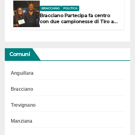
BRACCIANO
POLITICA
Bracciano Partecipa fa centro
con due campionesse di Tiro a
Segno in vista delle urne
Comuni
Anguillara
Bracciano
Trevignano
Manziana