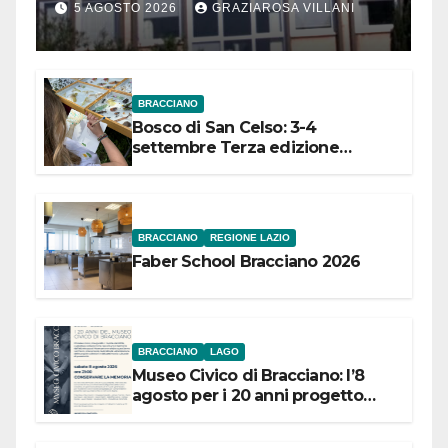
Comuni dell’Etruria
5 AGOSTO 2026
GRAZIAROSA VILLANI
Meridionale
BRACCIANO
Bosco di San Celso: 3-4
settembre Terza edizione
Festival “Storie in cielo e in terra”
BRACCIANO
REGIONE LAZIO
Faber School Bracciano 2026
BRACCIANO
LAGO
Museo Civico di Bracciano: l’8
agosto per i 20 anni progetto
“Conservare la memoria”