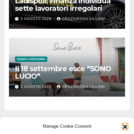
Ladispoli: Finanza individua
sette lavoratori irregolari
5 AGOSTO 2026
GRAZIAROSA VILLANI
SENZA CATEGORIA
Il 18 settembre esce “SONO
LUCIO”
3 AGOSTO 2026
GRAZIAROSA VILLANI
Manage Cookie Consent