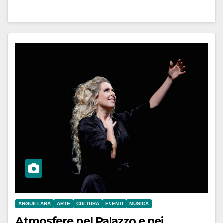
ANGUILLARA
ARTE
CULTURA
EVENTI
MUSICA
Atmosfere nel Palazzo e nei