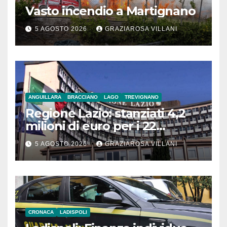
Vasto incendio a Martignano
5 AGOSTO 2026
GRAZIAROSA VILLANI
ANGUILLARA
BRACCIANO
LAGO
TREVIGNANO
Regione Lazio: stanziati 4,2
milioni di euro per i 22
Comuni dell’Etruria
5 AGOSTO 2026
GRAZIAROSA VILLANI
Meridionale
CRONACA
LADISPOLI