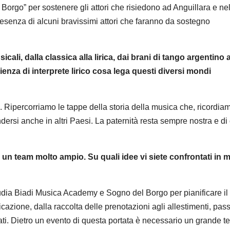
 Borgo” per sostenere gli attori che risiedono ad Anguillara e ne
resenza di alcuni bravissimi attori che faranno da sostegno
ali, dalla classica alla lirica, dai brani di tango argentino a
ienza di interprete lirico cosa lega questi diversi mondi
e. Ripercorriamo le tappe della storia della musica che, ricordia
dersi anche in altri Paesi. La paternità resta sempre nostra e di 
è un team molto ampio. Su quali idee vi siete confrontati in
dia Biadi Musica Academy e Sogno del Borgo per pianificare il
icazione, dalla raccolta delle prenotazioni agli allestimenti, pa
rati. Dietro un evento di questa portata è necessario un grande 