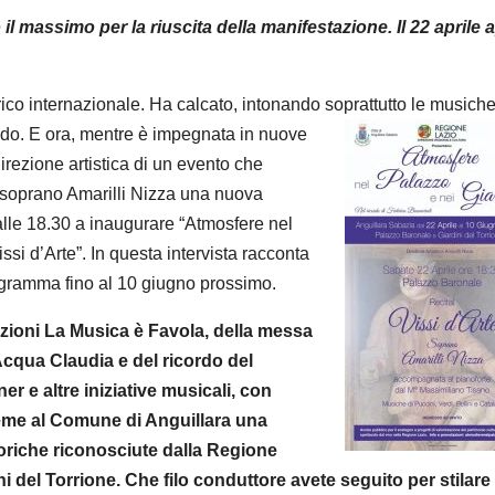
 massimo per la riuscita della manifestazione. Il 22 aprile a
rico internazionale. Ha calcato, intonando soprattutto le musiche
ondo. E ora, mentre è impegnata in nuove
direzione artistica di un evento che
l soprano Amarilli Nizza una nuova
 alle 18.30 a inaugurare “Atmosfere nel
ssi d’Arte”. In questa intervista racconta
rogramma fino al 10 giugno prossimo.
azioni La Musica è Favola, della messa
Acqua Claudia e del ricordo del
 e altre iniziative musicali, con
ieme al Comune di Anguillara una
oriche riconosciute dalla Regione
i del Torrione. Che filo conduttore avete seguito per stilare 