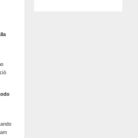
luglio ad
l
Anguillara
lla
mo
ciò
 modo
ssando
team