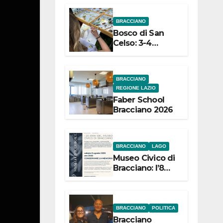
dell’Etruria
BRACCIANO
Meridionale
Bosco di San
Celso: 3-4
settembre
Terza edizione
Festival “Storie
BRACCIANO
in cielo e in
REGIONE LAZIO
terra”
Faber School
Bracciano 2026
BRACCIANO
LAGO
Museo Civico di
Bracciano: l’8
agosto per i 20
anni progetto
“Conservare la
memoria”
BRACCIANO
POLITICA
Bracciano