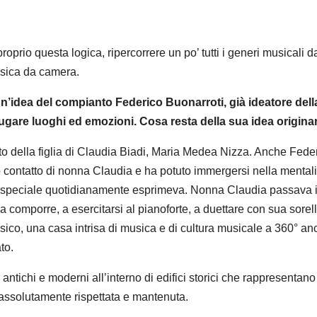
roprio questa logica, ripercorrere un po’ tutti i generi musicali d
musica da camera.
n’idea del compianto Federico Buonarroti, già ideatore dell
ugare luoghi ed emozioni. Cosa resta della sua idea origina
ito della figlia di Claudia Biadi, Maria Medea Nizza. Anche Fede
to contatto di nonna Claudia e ha potuto immergersi nella mentali
sì speciale quotidianamente esprimeva. Nonna Claudia passava 
 a comporre, a esercitarsi al pianoforte, a duettare con sua sorel
isico, una casa intrisa di musica e di cultura musicale a 360° a
to.
antichi e moderni all’interno di edifici storici che rappresentano
assolutamente rispettata e mantenuta.