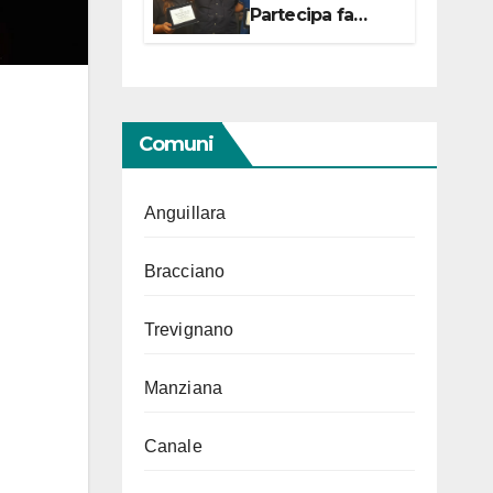
Partecipa fa
centro con due
campionesse di
Tiro a Segno in
vista delle urne
Comuni
Anguillara
Bracciano
Trevignano
Manziana
Canale