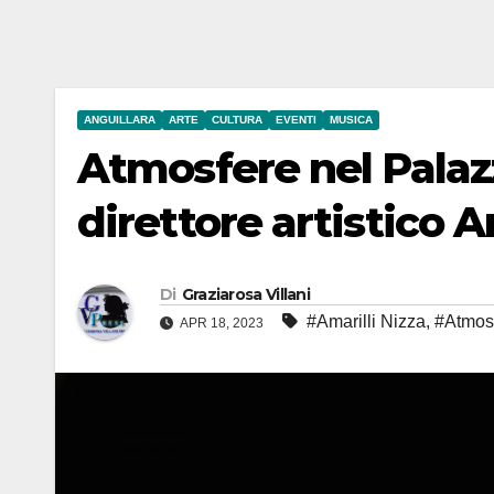
ANGUILLARA
ARTE
CULTURA
EVENTI
MUSICA
Atmosfere nel Palazzo
direttore artistico A
Di
Graziarosa Villani
#Amarilli Nizza
,
#Atmos
APR 18, 2023