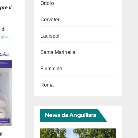
Oriolo
pre il
Cerveteri
 di
Ladispoli
Santa Marinella
Fiumicino
Roma
News da Anguillara
il