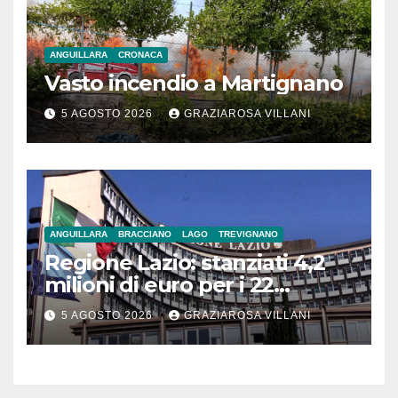
ANGUILLARA
CRONACA
Vasto incendio a Martignano
5 AGOSTO 2026
GRAZIAROSA VILLANI
ANGUILLARA
BRACCIANO
LAGO
TREVIGNANO
Regione Lazio: stanziati 4,2
milioni di euro per i 22
Comuni dell’Etruria
5 AGOSTO 2026
GRAZIAROSA VILLANI
Meridionale