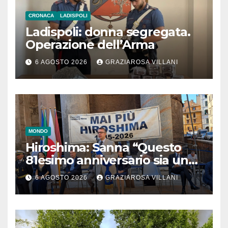
CRONACA
LADISPOLI
Ladispoli: donna segregata.
Operazione dell’Arma
6 AGOSTO 2026
GRAZIAROSA VILLANI
MONDO
Hiroshima: Sanna “Questo
81esimo anniversario sia un
monito per tutti”
6 AGOSTO 2026
GRAZIAROSA VILLANI