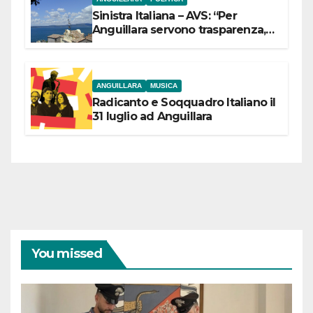
Sinistra Italiana – AVS: “Per
Anguillara servono trasparenza,
partecipazione e scelte politiche
coraggiose”
ANGUILLARA
MUSICA
Radicanto e Soqquadro Italiano il
31 luglio ad Anguillara
You missed