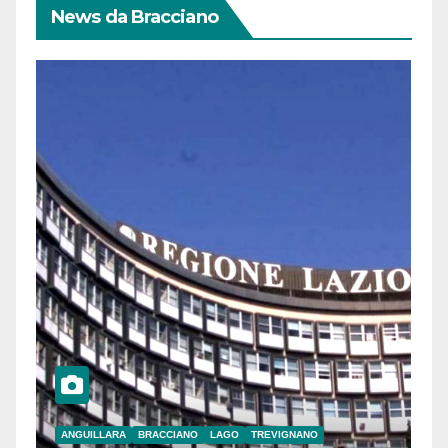
News da Bracciano
ANGUILLARA
BRACCIANO
LAGO
TREVIGNANO