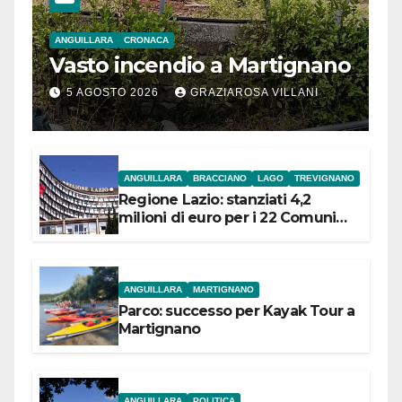
ANGUILLARA
CRONACA
Vasto incendio a Martignano
5 AGOSTO 2026
GRAZIAROSA VILLANI
ANGUILLARA
BRACCIANO
LAGO
TREVIGNANO
Regione Lazio: stanziati 4,2
milioni di euro per i 22 Comuni
dell’Etruria Meridionale
ANGUILLARA
MARTIGNANO
Parco: successo per Kayak Tour a
Martignano
ANGUILLARA
POLITICA