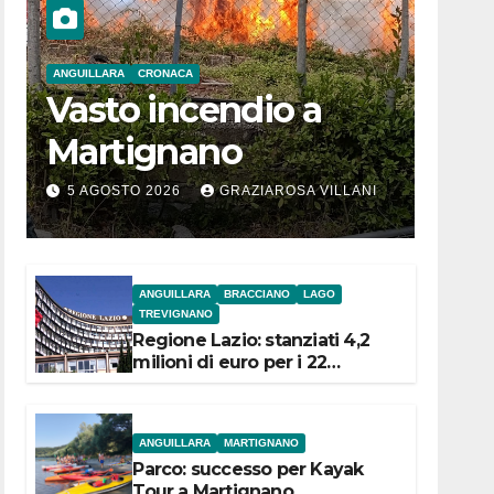
ANGUILLARA
CRONACA
Vasto incendio a
Martignano
5 AGOSTO 2026
GRAZIAROSA VILLANI
ANGUILLARA
BRACCIANO
LAGO
TREVIGNANO
Regione Lazio: stanziati 4,2
milioni di euro per i 22
Comuni dell’Etruria
Meridionale
ANGUILLARA
MARTIGNANO
Parco: successo per Kayak
Tour a Martignano