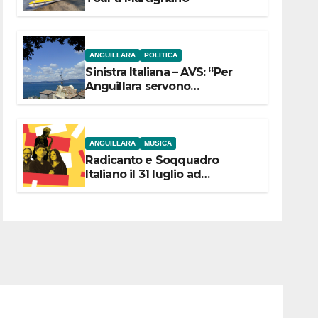
ANGUILLARA
POLITICA
Sinistra Italiana – AVS: “Per
Anguillara servono
trasparenza, partecipazione e
scelte politiche coraggiose”
ANGUILLARA
MUSICA
Radicanto e Soqquadro
Italiano il 31 luglio ad
Anguillara