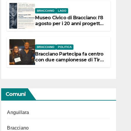
BRACCIANO
LAGO
Museo Civico di Bracciano: l’8
agosto per i 20 anni progetto
“Conservare la memoria”
BRACCIANO
POLITICA
Bracciano Partecipa fa centro
con due campionesse di Tiro
a Segno in vista delle urne
Comuni
Anguillara
Bracciano