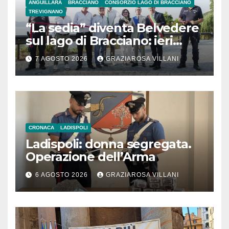
ANGUILLARA
BRACCIANO
CONSORZIO LAGO DI BRACCIANO
TREVIGNANO
“La sedia” diventa Belvedere
sul lago di Bracciano: ieri
l’inaugurazione
7 AGOSTO 2026
GRAZIAROSA VILLANI
CRONACA
LADISPOLI
Ladispoli: donna segregata.
Operazione dell’Arma
6 AGOSTO 2026
GRAZIAROSA VILLANI