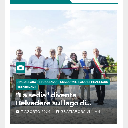
ANGUILLARA
BRACCIANO
CONSORZIO LAGO DI BRACCIANO
TREVIGNANO
“La sedia” diventa
Belvedere sul lago di
Bracciano: ieri
7 AGOSTO 2026
GRAZIAROSA VILLANI
l’inaugurazione