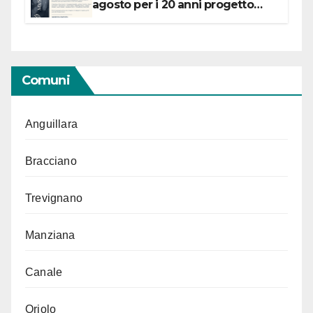
agosto per i 20 anni progetto
“Conservare la memoria”
Comuni
Anguillara
Bracciano
Trevignano
Manziana
Canale
Oriolo