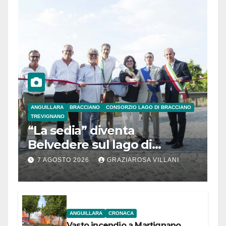
ANGUILLARA
BRACCIANO
CONSORZIO LAGO DI BRACCIANO
TREVIGNANO
“La sedia” diventa
Belvedere sul lago di
Bracciano: ieri
7 AGOSTO 2026
GRAZIAROSA VILLANI
l’inaugurazione
ANGUILLARA
CRONACA
Vasto incendio a Martignano