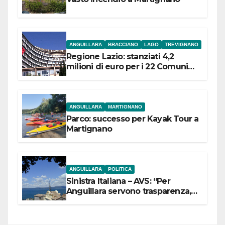
ANGUILLARA
BRACCIANO
LAGO
TREVIGNANO
Regione Lazio: stanziati 4,2
milioni di euro per i 22 Comuni
dell’Etruria Meridionale
ANGUILLARA
MARTIGNANO
Parco: successo per Kayak Tour a
Martignano
ANGUILLARA
POLITICA
Sinistra Italiana – AVS: “Per
Anguillara servono trasparenza,
partecipazione e scelte politiche
coraggiose”