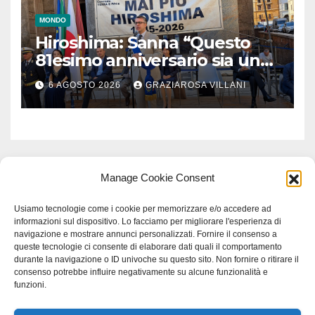
MONDO
Hiroshima: Sanna “Questo
81esimo anniversario sia un
monito per tutti”
6 AGOSTO 2026
GRAZIAROSA VILLANI
Manage Cookie Consent
Usiamo tecnologie come i cookie per memorizzare e/o accedere ad
informazioni sul dispositivo. Lo facciamo per migliorare l'esperienza di
navigazione e mostrare annunci personalizzati. Fornire il consenso a
queste tecnologie ci consente di elaborare dati quali il comportamento
durante la navigazione o ID univoche su questo sito. Non fornire o ritirare il
consenso potrebbe influire negativamente su alcune funzionalità e
funzioni.