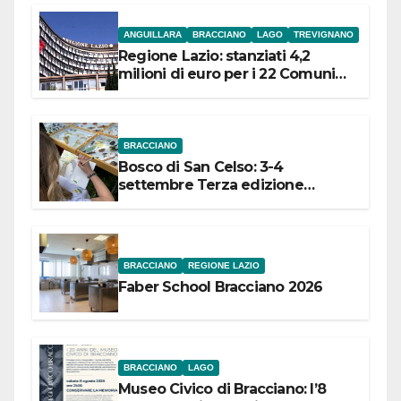
ANGUILLARA
BRACCIANO
LAGO
TREVIGNANO
Regione Lazio: stanziati 4,2
milioni di euro per i 22 Comuni
dell’Etruria Meridionale
BRACCIANO
Bosco di San Celso: 3-4
settembre Terza edizione
Festival “Storie in cielo e in terra”
BRACCIANO
REGIONE LAZIO
Faber School Bracciano 2026
BRACCIANO
LAGO
Museo Civico di Bracciano: l’8