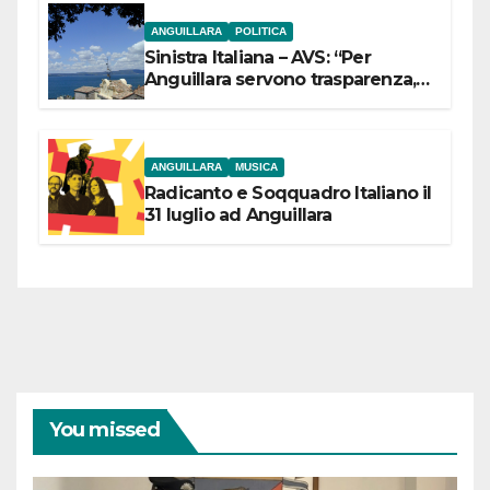
ANGUILLARA
POLITICA
Sinistra Italiana – AVS: “Per
Anguillara servono trasparenza,
partecipazione e scelte politiche
coraggiose”
ANGUILLARA
MUSICA
Radicanto e Soqquadro Italiano il
31 luglio ad Anguillara
You missed