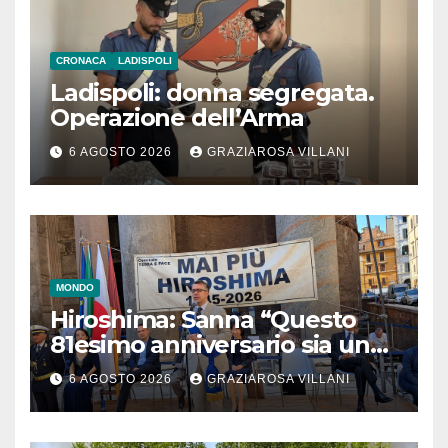
CRONACA
LADISPOLI
Ladispoli: donna segregata.
Operazione dell’Arma
6 AGOSTO 2026
GRAZIAROSA VILLANI
MONDO
Hiroshima: Sanna “Questo
81esimo anniversario sia un
monito per tutti”
6 AGOSTO 2026
GRAZIAROSA VILLANI