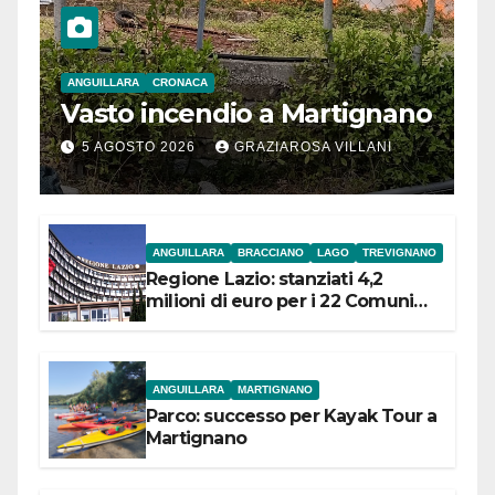
ANGUILLARA
CRONACA
Vasto incendio a Martignano
5 AGOSTO 2026
GRAZIAROSA VILLANI
ANGUILLARA
BRACCIANO
LAGO
TREVIGNANO
Regione Lazio: stanziati 4,2
milioni di euro per i 22 Comuni
dell’Etruria Meridionale
ANGUILLARA
MARTIGNANO
Parco: successo per Kayak Tour a
Martignano