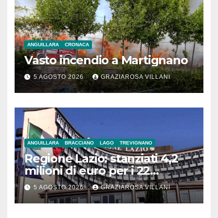
ANGUILLARA
CRONACA
Vasto incendio a Martignano
5 AGOSTO 2026
GRAZIAROSA VILLANI
ANGUILLARA
BRACCIANO
LAGO
TREVIGNANO
Regione Lazio: stanziati 4,2
milioni di euro per i 22
Comuni dell’Etruria
5 AGOSTO 2026
GRAZIAROSA VILLANI
Meridionale