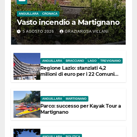
ANGUILLARA
CRONACA
Vasto incendio a Martignano
5 AGOSTO 2026
GRAZIAROSA VILLANI
ANGUILLARA
BRACCIANO
LAGO
TREVIGNANO
Regione Lazio: stanziati 4,2
milioni di euro per i 22 Comuni
dell’Etruria Meridionale
ANGUILLARA
MARTIGNANO
Parco: successo per Kayak Tour a
Martignano
ANGUILLARA
POLITICA