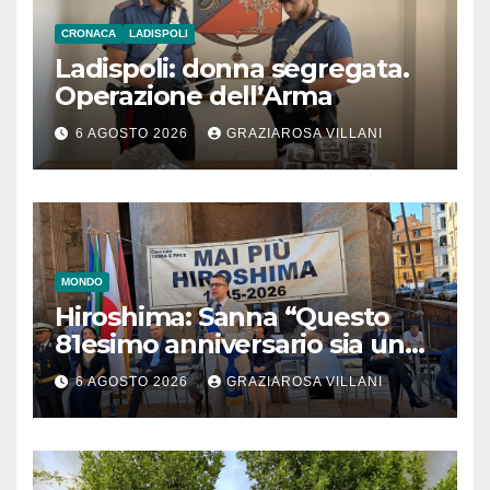
CRONACA
LADISPOLI
Ladispoli: donna segregata.
Operazione dell’Arma
6 AGOSTO 2026
GRAZIAROSA VILLANI
MONDO
Hiroshima: Sanna “Questo
81esimo anniversario sia un
monito per tutti”
6 AGOSTO 2026
GRAZIAROSA VILLANI