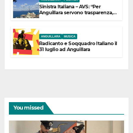
Sinistra Italiana – AVS: “Per
Anguillara servono trasparenza,
partecipazione e scelte politiche
coraggiose”
ANGUILLARA
MUSICA
Radicanto e Soqquadro Italiano il
31 luglio ad Anguillara
You missed