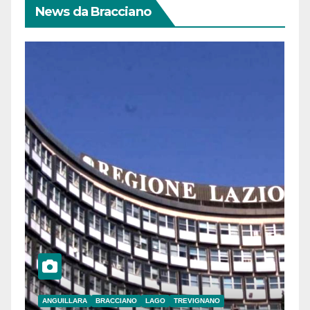
News da Bracciano
ANGUILLARA
BRACCIANO
LAGO
TREVIGNANO