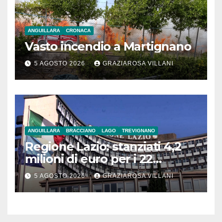
ANGUILLARA
CRONACA
Vasto incendio a Martignano
5 AGOSTO 2026
GRAZIAROSA VILLANI
ANGUILLARA
BRACCIANO
LAGO
TREVIGNANO
Regione Lazio: stanziati 4,2
milioni di euro per i 22
Comuni dell’Etruria
5 AGOSTO 2026
GRAZIAROSA VILLANI
Meridionale