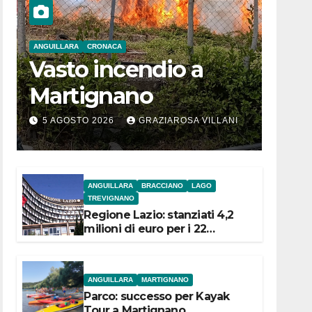
ANGUILLARA
CRONACA
Vasto incendio a
Martignano
5 AGOSTO 2026
GRAZIAROSA VILLANI
ANGUILLARA
BRACCIANO
LAGO
TREVIGNANO
Regione Lazio: stanziati 4,2
milioni di euro per i 22
Comuni dell’Etruria
Meridionale
ANGUILLARA
MARTIGNANO
Parco: successo per Kayak
Tour a Martignano