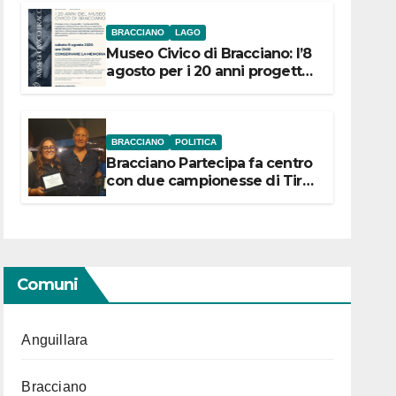
BRACCIANO
LAGO
Museo Civico di Bracciano: l’8
agosto per i 20 anni progetto
“Conservare la memoria”
BRACCIANO
POLITICA
Bracciano Partecipa fa centro
con due campionesse di Tiro
a Segno in vista delle urne
Comuni
Anguillara
Bracciano