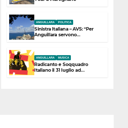
ANGUILLARA
POLITICA
Sinistra Italiana – AVS: “Per
Anguillara servono
trasparenza, partecipazione e
scelte politiche coraggiose”
ANGUILLARA
MUSICA
Radicanto e Soqquadro
Italiano il 31 luglio ad
Anguillara