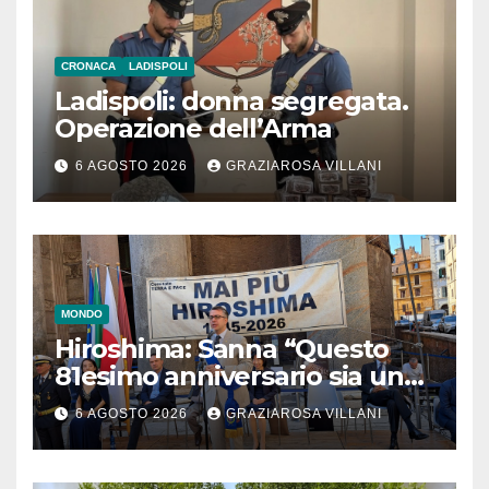
CRONACA
LADISPOLI
Ladispoli: donna segregata.
Operazione dell’Arma
6 AGOSTO 2026
GRAZIAROSA VILLANI
MONDO
Hiroshima: Sanna “Questo
81esimo anniversario sia un
monito per tutti”
6 AGOSTO 2026
GRAZIAROSA VILLANI