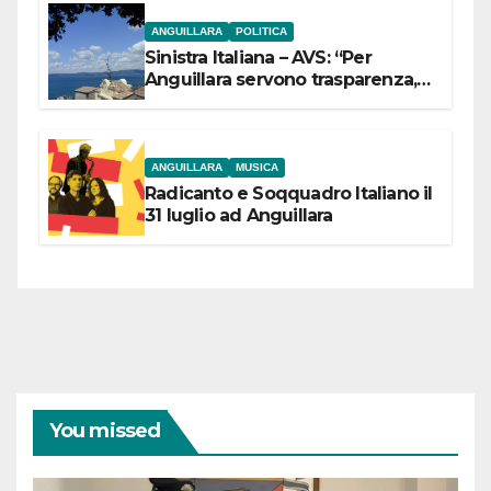
ANGUILLARA
POLITICA
Sinistra Italiana – AVS: “Per
Anguillara servono trasparenza,
partecipazione e scelte politiche
coraggiose”
ANGUILLARA
MUSICA
Radicanto e Soqquadro Italiano il
31 luglio ad Anguillara
You missed