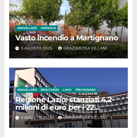
ANGUILLARA
CRONACA
Vasto incendio a Martignano
5 AGOSTO 2026
GRAZIAROSA VILLANI
ANGUILLARA
BRACCIANO
LAGO
TREVIGNANO
Regione Lazio: stanziati 4,2
milioni di euro per i 22
Comuni dell’Etruria
5 AGOSTO 2026
GRAZIAROSA VILLANI
Meridionale