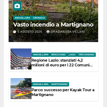
ANGUILLARA
CRONACA
Vasto incendio a Martignano
5 AGOSTO 2026
GRAZIAROSA VILLANI
ANGUILLARA
BRACCIANO
LAGO
TREVIGNANO
Regione Lazio: stanziati 4,2
milioni di euro per i 22 Comuni
dell’Etruria Meridionale
ANGUILLARA
MARTIGNANO
Parco: successo per Kayak Tour a
Martignano