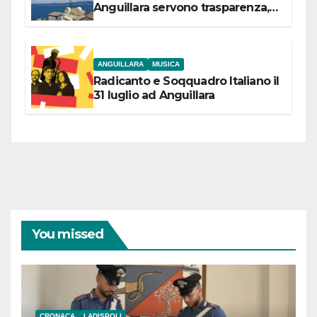
Anguillara servono trasparenza,
partecipazione e scelte politiche
coraggiose”
ANGUILLARA
MUSICA
Radicanto e Soqquadro Italiano il
31 luglio ad Anguillara
You missed
CRONACA
LADISPOLI