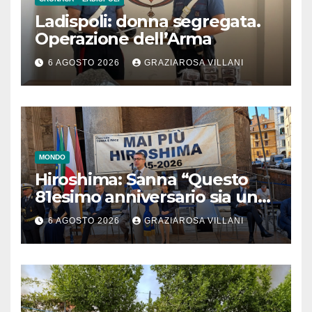
Ladispoli: donna segregata.
Operazione dell’Arma
6 AGOSTO 2026
GRAZIAROSA VILLANI
MONDO
Hiroshima: Sanna “Questo
81esimo anniversario sia un
monito per tutti”
6 AGOSTO 2026
GRAZIAROSA VILLANI