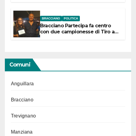
“Conservare la memoria”
BRACCIANO
POLITICA
Bracciano Partecipa fa centro
con due campionesse di Tiro a
Segno in vista delle urne
Comuni
Anguillara
Bracciano
Trevignano
Manziana