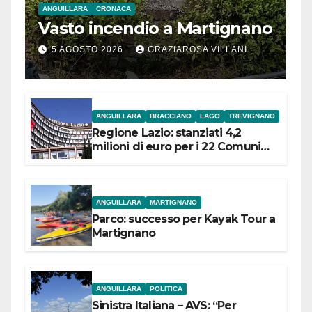
ANGUILLARA
CRONACA
Vasto incendio a Martignano
5 AGOSTO 2026
GRAZIAROSA VILLANI
ANGUILLARA
BRACCIANO
LAGO
TREVIGNANO
Regione Lazio: stanziati 4,2
milioni di euro per i 22 Comuni
dell’Etruria Meridionale
ANGUILLARA
MARTIGNANO
Parco: successo per Kayak Tour a
Martignano
ANGUILLARA
POLITICA
Sinistra Italiana – AVS: “Per