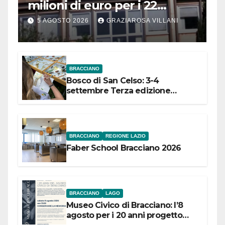
milioni di euro per i 22
Comuni dell’Etruria
5 AGOSTO 2026
GRAZIAROSA VILLANI
Meridionale
BRACCIANO
Bosco di San Celso: 3-4
settembre Terza edizione
Festival “Storie in cielo e in terra”
BRACCIANO
REGIONE LAZIO
Faber School Bracciano 2026
BRACCIANO
LAGO
Museo Civico di Bracciano: l’8
agosto per i 20 anni progetto