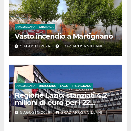
ANGUILLARA
CRONACA
Vasto incendio a Martignano
5 AGOSTO 2026
GRAZIAROSA VILLANI
ANGUILLARA
BRACCIANO
LAGO
TREVIGNANO
Regione Lazio: stanziati 4,2
milioni di euro per i 22
Comuni dell’Etruria
5 AGOSTO 2026
GRAZIAROSA VILLANI
Meridionale