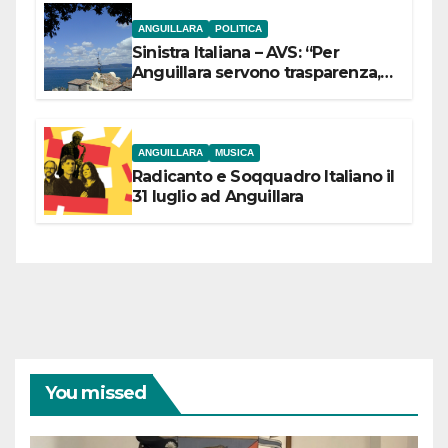
ANGUILLARA
POLITICA
Sinistra Italiana – AVS: “Per
Anguillara servono trasparenza,
partecipazione e scelte politiche
coraggiose”
ANGUILLARA
MUSICA
Radicanto e Soqquadro Italiano il
31 luglio ad Anguillara
You missed