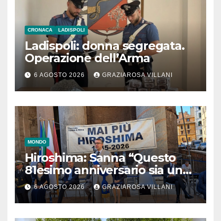
CRONACA
LADISPOLI
Ladispoli: donna segregata.
Operazione dell’Arma
6 AGOSTO 2026
GRAZIAROSA VILLANI
MONDO
Hiroshima: Sanna “Questo
81esimo anniversario sia un
monito per tutti”
6 AGOSTO 2026
GRAZIAROSA VILLANI