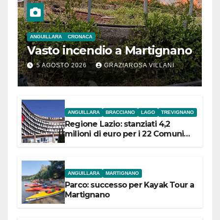
ANGUILLARA
CRONACA
Vasto incendio a Martignano
5 AGOSTO 2026
GRAZIAROSA VILLANI
ANGUILLARA
BRACCIANO
LAGO
TREVIGNANO
Regione Lazio: stanziati 4,2
milioni di euro per i 22 Comuni
dell’Etruria Meridionale
ANGUILLARA
MARTIGNANO
Parco: successo per Kayak Tour a
Martignano