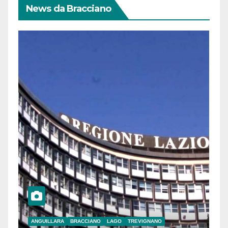
News da Bracciano
ANGUILLARA
BRACCIANO
LAGO
TREVIGNANO