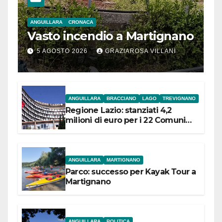
ANGUILLARA
CRONACA
Vasto incendio a Martignano
5 AGOSTO 2026
GRAZIAROSA VILLANI
ANGUILLARA
BRACCIANO
LAGO
TREVIGNANO
Regione Lazio: stanziati 4,2
milioni di euro per i 22 Comuni
dell’Etruria Meridionale
ANGUILLARA
MARTIGNANO
Parco: successo per Kayak Tour a
Martignano
ANGUILLARA
POLITICA