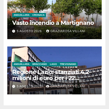
ANGUILLARA
CRONACA
Vasto incendio a Martignano
5 AGOSTO 2026
GRAZIAROSA VILLANI
ANGUILLARA
BRACCIANO
LAGO
TREVIGNANO
Regione Lazio: stanziati 4,2
milioni di euro per i 22
Comuni dell’Etruria
5 AGOSTO 2026
GRAZIAROSA VILLANI
Meridionale