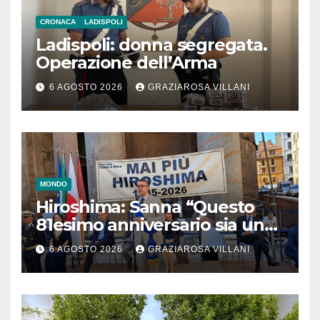
CRONACA
LADISPOLI
Ladispoli: donna segregata.
Operazione dell’Arma
6 AGOSTO 2026
GRAZIAROSA VILLANI
MONDO
Hiroshima: Sanna “Questo
81esimo anniversario sia un
monito per tutti”
6 AGOSTO 2026
GRAZIAROSA VILLANI