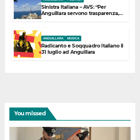
Sinistra Italiana – AVS: “Per
Anguillara servono trasparenza,
partecipazione e scelte politiche
coraggiose”
ANGUILLARA
MUSICA
Radicanto e Soqquadro Italiano il
31 luglio ad Anguillara
You missed