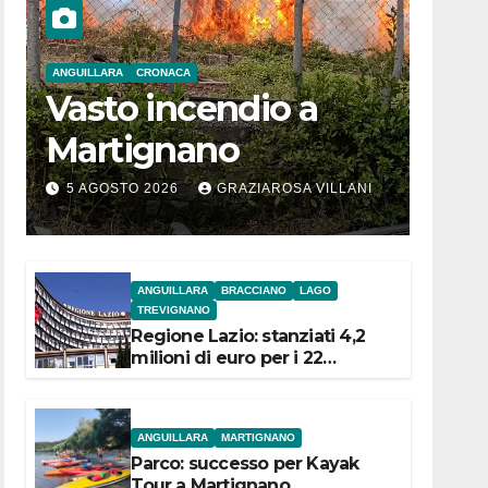
ANGUILLARA
CRONACA
Vasto incendio a
Martignano
5 AGOSTO 2026
GRAZIAROSA VILLANI
ANGUILLARA
BRACCIANO
LAGO
TREVIGNANO
Regione Lazio: stanziati 4,2
milioni di euro per i 22
Comuni dell’Etruria
Meridionale
ANGUILLARA
MARTIGNANO
Parco: successo per Kayak
Tour a Martignano