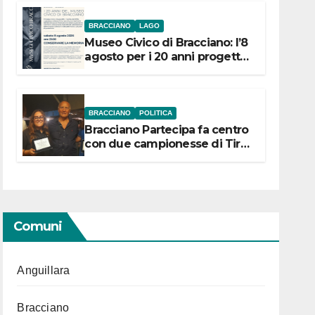
BRACCIANO
LAGO
Museo Civico di Bracciano: l’8
agosto per i 20 anni progetto
“Conservare la memoria”
BRACCIANO
POLITICA
Bracciano Partecipa fa centro
con due campionesse di Tiro
a Segno in vista delle urne
Comuni
Anguillara
Bracciano