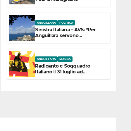
ANGUILLARA
POLITICA
Sinistra Italiana – AVS: “Per
Anguillara servono
trasparenza, partecipazione e
scelte politiche coraggiose”
ANGUILLARA
MUSICA
Radicanto e Soqquadro
Italiano il 31 luglio ad
Anguillara