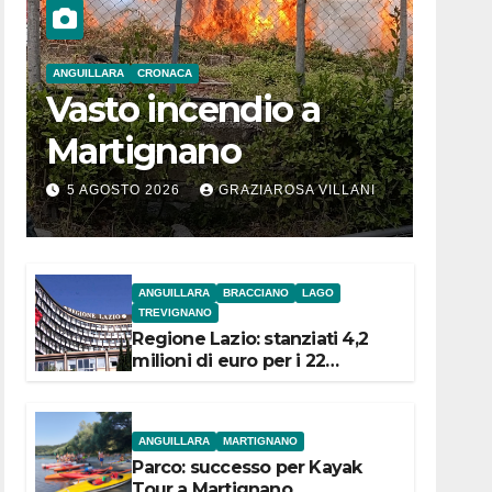
ANGUILLARA
CRONACA
Vasto incendio a
Martignano
5 AGOSTO 2026
GRAZIAROSA VILLANI
ANGUILLARA
BRACCIANO
LAGO
TREVIGNANO
Regione Lazio: stanziati 4,2
milioni di euro per i 22
Comuni dell’Etruria
Meridionale
ANGUILLARA
MARTIGNANO
Parco: successo per Kayak
Tour a Martignano