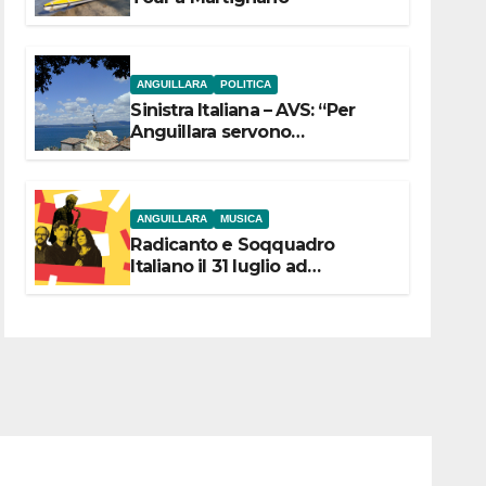
ANGUILLARA
POLITICA
Sinistra Italiana – AVS: “Per
Anguillara servono
trasparenza, partecipazione e
scelte politiche coraggiose”
ANGUILLARA
MUSICA
Radicanto e Soqquadro
Italiano il 31 luglio ad
Anguillara