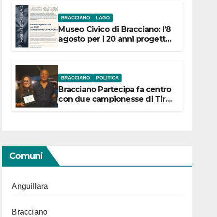
BRACCIANO
LAGO
Museo Civico di Bracciano: l’8
agosto per i 20 anni progetto
“Conservare la memoria”
BRACCIANO
POLITICA
Bracciano Partecipa fa centro
con due campionesse di Tiro
a Segno in vista delle urne
Comuni
Anguillara
Bracciano