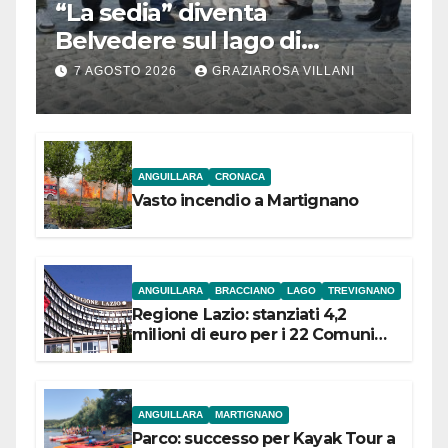
“La sedia” diventa
Belvedere sul lago di
Bracciano: ieri
7 AGOSTO 2026
GRAZIAROSA VILLANI
l’inaugurazione
ANGUILLARA
CRONACA
Vasto incendio a Martignano
ANGUILLARA
BRACCIANO
LAGO
TREVIGNANO
Regione Lazio: stanziati 4,2
milioni di euro per i 22 Comuni
dell’Etruria Meridionale
ANGUILLARA
MARTIGNANO
Parco: successo per Kayak Tour a