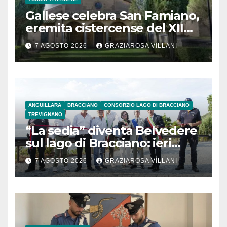
Gallese celebra San Famiano,
eremita cistercense del XII
secolo
7 AGOSTO 2026
GRAZIAROSA VILLANI
ANGUILLARA
BRACCIANO
CONSORZIO LAGO DI BRACCIANO
TREVIGNANO
“La sedia” diventa Belvedere
sul lago di Bracciano: ieri
l’inaugurazione
7 AGOSTO 2026
GRAZIAROSA VILLANI