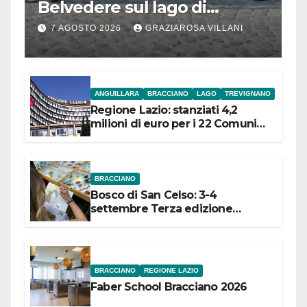
Belvedere sul lago di
Bracciano: ieri
7 AGOSTO 2026
GRAZIAROSA VILLANI
l’inaugurazione
ANGUILLARA
BRACCIANO
LAGO
TREVIGNANO
Regione Lazio: stanziati 4,2
milioni di euro per i 22 Comuni
dell’Etruria Meridionale
BRACCIANO
Bosco di San Celso: 3-4
settembre Terza edizione
Festival “Storie in cielo e in terra”
BRACCIANO
REGIONE LAZIO
Faber School Bracciano 2026