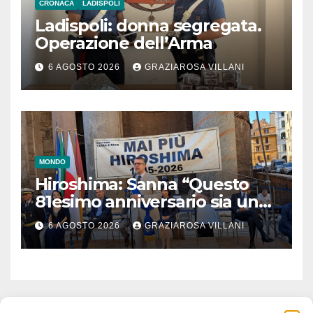
CRONACA
LADISPOLI
Ladispoli: donna segregata.
Operazione dell’Arma
6 AGOSTO 2026
GRAZIAROSA VILLANI
MONDO
Hiroshima: Sanna “Questo
81esimo anniversario sia un
monito per tutti”
6 AGOSTO 2026
GRAZIAROSA VILLANI