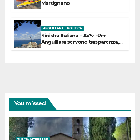
Martignano
ANGUILLARA
POLITICA
Sinistra Italiana – AVS: “Per
Anguillara servono trasparenza,
partecipazione e scelte politiche
coraggiose”
You missed
TUSCIA VITERBESE