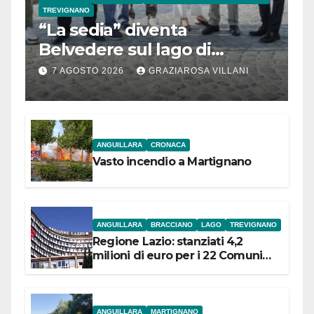
TREVIGNANO
“La sedia” diventa
Belvedere sul lago di
Bracciano: ieri
7 AGOSTO 2026
GRAZIAROSA VILLANI
l’inaugurazione
ANGUILLARA
CRONACA
Vasto incendio a Martignano
ANGUILLARA
BRACCIANO
LAGO
TREVIGNANO
Regione Lazio: stanziati 4,2
milioni di euro per i 22 Comuni
dell’Etruria Meridionale
ANGUILLARA
MARTIGNANO