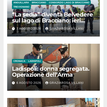
ANGUILLARA
BRACCIANO
CONSORZIO LAGO DI BRACCIANO
TREVIGNANO
“La sedia” diventa Belvedere
sul lago di Bracciano: ieri
l’inaugurazione
7 AGOSTO 2026
GRAZIAROSA VILLANI
CRONACA
LADISPOLI
Ladispoli: donna segregata.
Operazione dell’Arma
6 AGOSTO 2026
GRAZIAROSA VILLANI