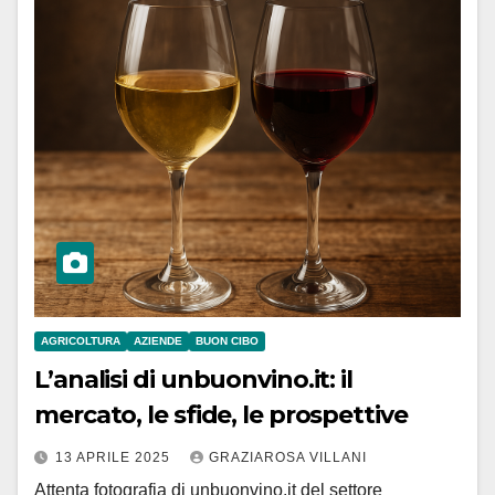
AGRICOLTURA
AZIENDE
BUON CIBO
L’analisi di unbuonvino.it: il
mercato, le sfide, le prospettive
13 APRILE 2025
GRAZIAROSA VILLANI
Attenta fotografia di unbuonvino.it del settore