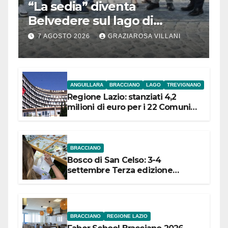
“La sedia” diventa
Belvedere sul lago di
Bracciano: ieri
7 AGOSTO 2026
GRAZIAROSA VILLANI
l’inaugurazione
ANGUILLARA
BRACCIANO
LAGO
TREVIGNANO
Regione Lazio: stanziati 4,2
milioni di euro per i 22 Comuni
dell’Etruria Meridionale
BRACCIANO
Bosco di San Celso: 3-4
settembre Terza edizione
Festival “Storie in cielo e in terra”
BRACCIANO
REGIONE LAZIO