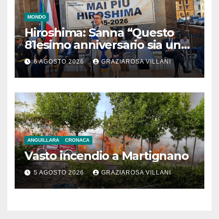
MONDO
Hiroshima: Sanna “Questo
81esimo anniversario sia un
monito per tutti”
6 AGOSTO 2026
GRAZIAROSA VILLANI
ANGUILLARA
CRONACA
Vasto incendio a Martignano
5 AGOSTO 2026
GRAZIAROSA VILLANI