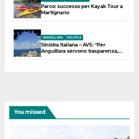
Parco: successo per Kayak Tour a
Martignano
ANGUILLARA
POLITICA
Sinistra Italiana – AVS: “Per
Anguillara servono trasparenza,
partecipazione e scelte politiche
coraggiose”
You missed