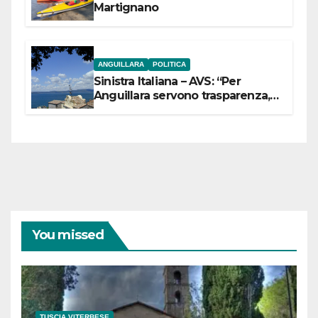
Martignano
ANGUILLARA
POLITICA
Sinistra Italiana – AVS: “Per
Anguillara servono trasparenza,
partecipazione e scelte politiche
coraggiose”
You missed
TUSCIA VITERBESE