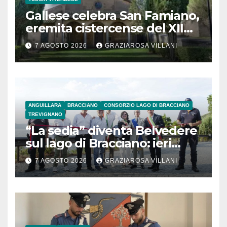
Gallese celebra San Famiano,
eremita cistercense del XII
secolo
7 AGOSTO 2026
GRAZIAROSA VILLANI
ANGUILLARA
BRACCIANO
CONSORZIO LAGO DI BRACCIANO
TREVIGNANO
“La sedia” diventa Belvedere
sul lago di Bracciano: ieri
l’inaugurazione
7 AGOSTO 2026
GRAZIAROSA VILLANI