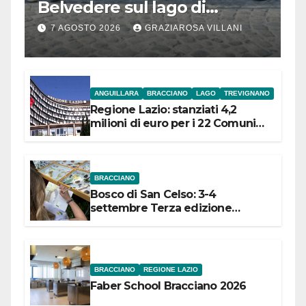
Belvedere sul lago di
Bracciano: ieri
7 AGOSTO 2026
GRAZIAROSA VILLANI
l’inaugurazione
ANGUILLARA
BRACCIANO
LAGO
TREVIGNANO
Regione Lazio: stanziati 4,2
milioni di euro per i 22 Comuni
dell’Etruria Meridionale
BRACCIANO
Bosco di San Celso: 3-4
settembre Terza edizione
Festival “Storie in cielo e in terra”
BRACCIANO
REGIONE LAZIO
Faber School Bracciano 2026