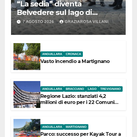
“La sedia” diventa
Belvedere sul lago di
Bracciano: ieri
7 AGOSTO 2026
GRAZIAROSA VILLANI
l’inaugurazione
ANGUILLARA
CRONACA
Vasto incendio a Martignano
ANGUILLARA
BRACCIANO
LAGO
TREVIGNANO
Regione Lazio: stanziati 4,2
milioni di euro per i 22 Comuni
dell’Etruria Meridionale
ANGUILLARA
MARTIGNANO
Parco: successo per Kayak Tour a