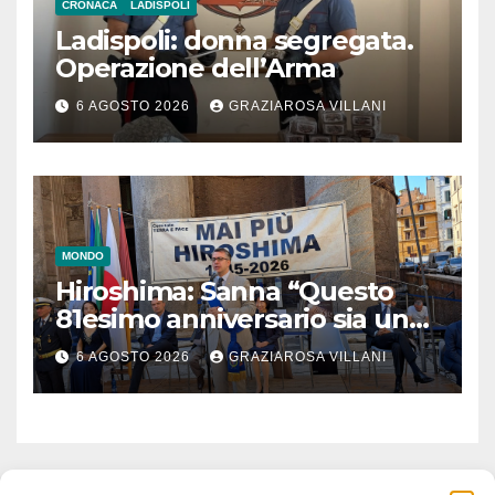
CRONACA
LADISPOLI
Ladispoli: donna segregata.
Operazione dell’Arma
6 AGOSTO 2026
GRAZIAROSA VILLANI
MONDO
Hiroshima: Sanna “Questo
81esimo anniversario sia un
monito per tutti”
6 AGOSTO 2026
GRAZIAROSA VILLANI