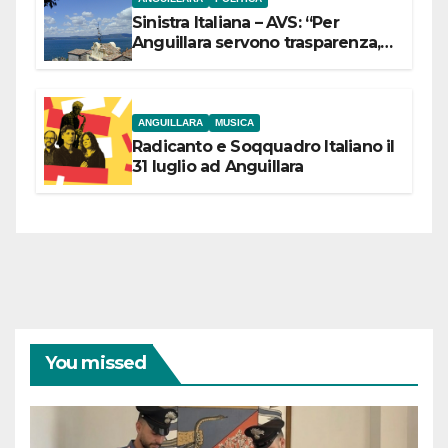
Sinistra Italiana – AVS: “Per
Anguillara servono trasparenza,
partecipazione e scelte politiche
coraggiose”
ANGUILLARA
MUSICA
Radicanto e Soqquadro Italiano il
31 luglio ad Anguillara
You missed