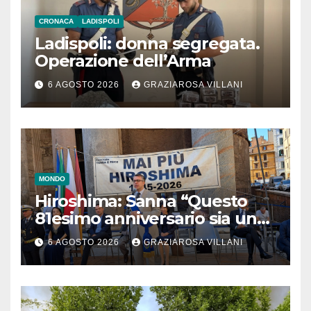
CRONACA
LADISPOLI
Ladispoli: donna segregata.
Operazione dell’Arma
6 AGOSTO 2026
GRAZIAROSA VILLANI
MONDO
Hiroshima: Sanna “Questo
81esimo anniversario sia un
monito per tutti”
6 AGOSTO 2026
GRAZIAROSA VILLANI