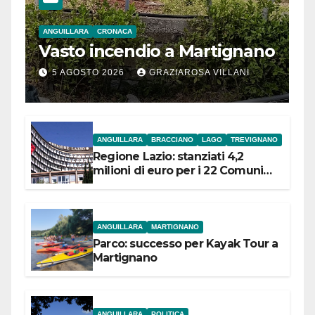
ANGUILLARA
CRONACA
Vasto incendio a Martignano
5 AGOSTO 2026
GRAZIAROSA VILLANI
ANGUILLARA
BRACCIANO
LAGO
TREVIGNANO
Regione Lazio: stanziati 4,2
milioni di euro per i 22 Comuni
dell’Etruria Meridionale
ANGUILLARA
MARTIGNANO
Parco: successo per Kayak Tour a
Martignano
ANGUILLARA
POLITICA