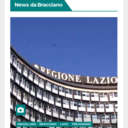
News da Bracciano
ANGUILLARA
BRACCIANO
LAGO
TREVIGNANO