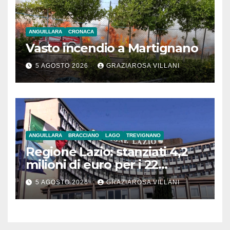
ANGUILLARA
CRONACA
Vasto incendio a Martignano
5 AGOSTO 2026
GRAZIAROSA VILLANI
ANGUILLARA
BRACCIANO
LAGO
TREVIGNANO
Regione Lazio: stanziati 4,2
milioni di euro per i 22
Comuni dell’Etruria
5 AGOSTO 2026
GRAZIAROSA VILLANI
Meridionale