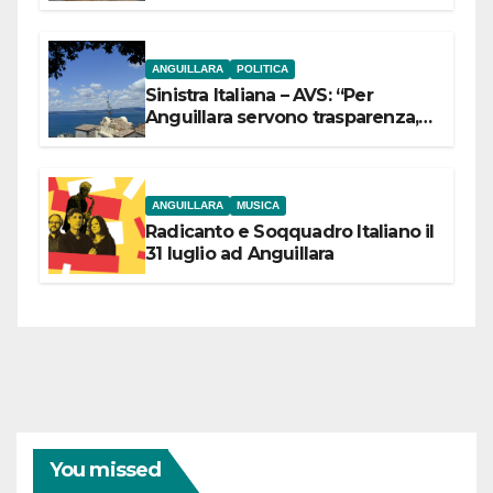
ANGUILLARA
POLITICA
Sinistra Italiana – AVS: “Per
Anguillara servono trasparenza,
partecipazione e scelte politiche
coraggiose”
ANGUILLARA
MUSICA
Radicanto e Soqquadro Italiano il
31 luglio ad Anguillara
You missed