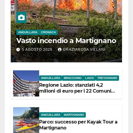
ANGUILLARA
CRONACA
Vasto incendio a Martignano
5 AGOSTO 2026
GRAZIAROSA VILLANI
ANGUILLARA
BRACCIANO
LAGO
TREVIGNANO
Regione Lazio: stanziati 4,2
milioni di euro per i 22 Comuni
dell’Etruria Meridionale
ANGUILLARA
MARTIGNANO
Parco: successo per Kayak Tour a
Martignano