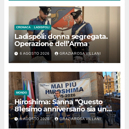
CRONACA
LADISPOLI
Ladispoli: donna segregata.
Operazione dell’Arma
6 AGOSTO 2026
GRAZIAROSA VILLANI
MONDO
Hiroshima: Sanna “Questo
81esimo anniversario sia un
monito per tutti”
6 AGOSTO 2026
GRAZIAROSA VILLANI