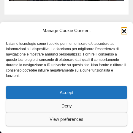
Manage Cookie Consent
Usiamo tecnologie come i cookie per memorizzare e/o accedere ad
informazioni sul dispositivo. Lo facciamo per migliorare l'esperienza di
navigazione e mostrare annunci personalizzati. Fornire il consenso a
queste tecnologie ci consente di elaborare dati quali il comportamento
durante la navigazione o ID univoche su questo sito. Non fornire o ritirare il
consenso potrebbe influire negativamente su alcune funzionalità e
funzioni.
Accept
Proudly powered by WordPress
|
Tema: Newspaperex di
Themeansar
.
Deny
Home
Gerenza
home
Lavoro
Scienza
studio specialistico bracciano
View preferences
Villani Comunicazione