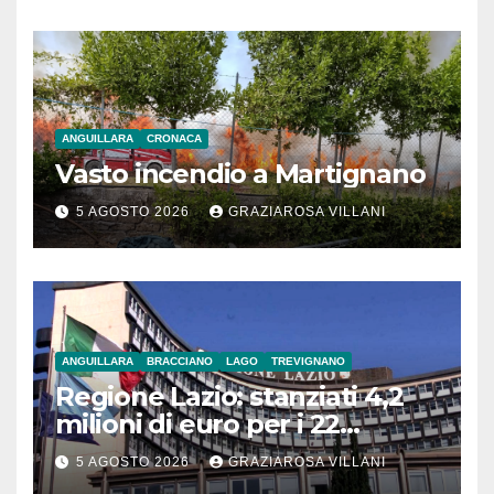
ANGUILLARA
CRONACA
Vasto incendio a Martignano
5 AGOSTO 2026
GRAZIAROSA VILLANI
ANGUILLARA
BRACCIANO
LAGO
TREVIGNANO
Regione Lazio: stanziati 4,2
milioni di euro per i 22
Comuni dell’Etruria
5 AGOSTO 2026
GRAZIAROSA VILLANI
Meridionale