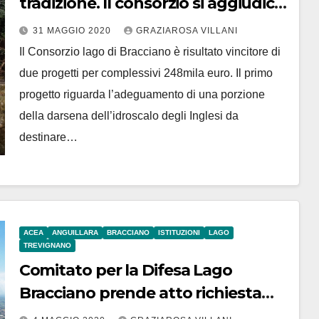
tradizione. Il consorzio si aggiudica
due importanti finanziamenti
31 MAGGIO 2020
GRAZIAROSA VILLANI
europei
Il Consorzio lago di Bracciano è risultato vincitore di
due progetti per complessivi 248mila euro. Il primo
progetto riguarda l’adeguamento di una porzione
della darsena dell’idroscalo degli Inglesi da
destinare…
ACEA
ANGUILLARA
BRACCIANO
ISTITUZIONI
LAGO
TREVIGNANO
Comitato per la Difesa Lago
Bracciano prende atto richiesta
rinvio a giudizio per disastro