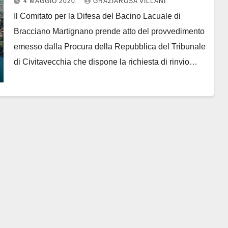
4 MAGGIO 2020
GRAZIAROSA VILLANI
ambientale aggravato per vertici
Il Comitato per la Difesa del Bacino Lacuale di
Acea Ato 2 e per Acea Ato 2
Bracciano Martignano prende atto del provvedimento
emesso dalla Procura della Repubblica del Tribunale
di Civitavecchia che dispone la richiesta di rinvio…