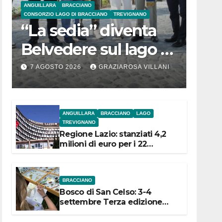
ANGUILLARA
BRACCIANO
CONSORZIO LAGO DI BRACCIANO
TREVIGNANO
“La sedia” diventa
Belvedere sul lago di
Bracciano: ieri
7 AGOSTO 2026
GRAZIAROSA VILLANI
l’inaugurazione
ANGUILLARA
BRACCIANO
LAGO
TREVIGNANO
Regione Lazio: stanziati 4,2
milioni di euro per i 22
Comuni dell’Etruria
Meridionale
BRACCIANO
Bosco di San Celso: 3-4
settembre Terza edizione
Festival “Storie in cielo e in
terra”