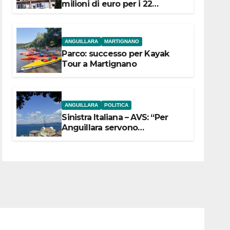
milioni di euro per i 22
Comuni dell’Etruria
Meridionale
ANGUILLARA
MARTIGNANO
Parco: successo per Kayak
Tour a Martignano
ANGUILLARA
POLITICA
Sinistra Italiana – AVS: “Per
Anguillara servono
trasparenza, partecipazione e
scelte politiche coraggiose”