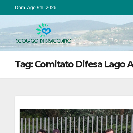
Salta
Dom. Ago 9th, 2026
al
contenuto
Tag:
Comitato Difesa Lago 