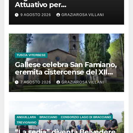
Attuativo per
l’interconnessione
9 AGOSTO 2026
GRAZIAROSA VILLANI
acquedottistica da 29,5
milioni di euro
TUSCIA VITERBESE
Gallese celebra San Famiano,
eremita cistercense del XII
secolo
7 AGOSTO 2026
GRAZIAROSA VILLANI
ANGUILLARA
BRACCIANO
CONSORZIO LAGO DI BRACCIANO
TREVIGNANO
“La sedia” diventa Belvedere