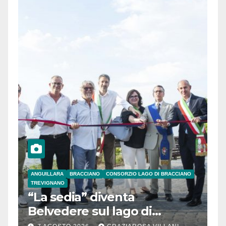
ANGUILLARA
BRACCIANO
CONSORZIO LAGO DI BRACCIANO
TREVIGNANO
“La sedia” diventa
Belvedere sul lago di
Bracciano: ieri