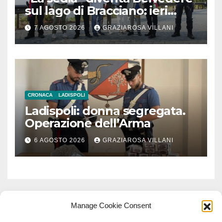
sul lago di Bracciano: ieri
l’inaugurazione
7 AGOSTO 2026
GRAZIAROSA VILLANI
CRONACA
LADISPOLI
Ladispoli: donna segregata.
Operazione dell’Arma
6 AGOSTO 2026
GRAZIAROSA VILLANI
Manage Cookie Consent