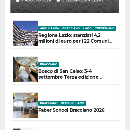
7 AGOSTO 2026
GRAZIAROSA VILLANI
l’inaugurazione
ANGUILLARA
BRACCIANO
LAGO
TREVIGNANO
Regione Lazio: stanziati 4,2
milioni di euro per i 22 Comuni
dell’Etruria Meridionale
BRACCIANO
Bosco di San Celso: 3-4
settembre Terza edizione
Festival “Storie in cielo e in terra”
BRACCIANO
REGIONE LAZIO
Faber School Bracciano 2026