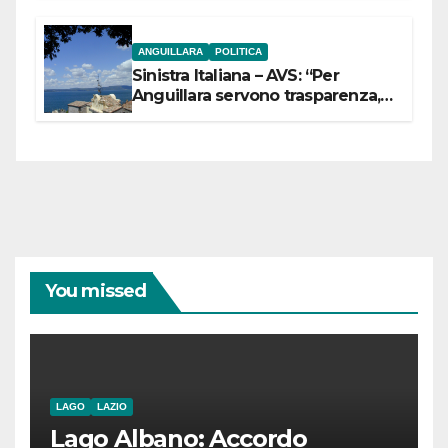
ANGUILLARA
POLITICA
Sinistra Italiana – AVS: “Per
Anguillara servono trasparenza,
partecipazione e scelte politiche
coraggiose”
You missed
LAGO
LAZIO
Lago Albano: Accordo