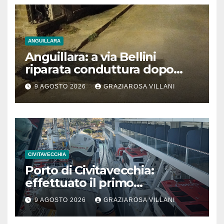
ANGUILLARA
Anguillara: a via Bellini
riparata conduttura dopo
segnalazione IdD
9 AGOSTO 2026
GRAZIAROSA VILLANI
CIVITAVECCHIA
Porto di Civitavecchia:
effettuato il primo
rifornimento di GNL ad una
9 AGOSTO 2026
GRAZIAROSA VILLANI
nave da crociera