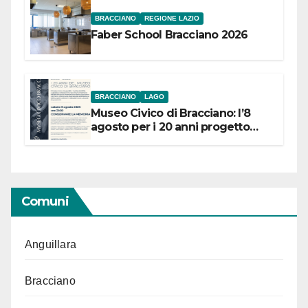
BRACCIANO
REGIONE LAZIO
Faber School Bracciano 2026
BRACCIANO
LAGO
Museo Civico di Bracciano: l’8
agosto per i 20 anni progetto
“Conservare la memoria”
Comuni
Anguillara
Bracciano