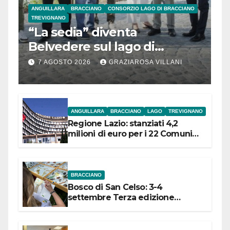
ANGUILLARA
BRACCIANO
CONSORZIO LAGO DI BRACCIANO
TREVIGNANO
“La sedia” diventa
Belvedere sul lago di
Bracciano: ieri
7 AGOSTO 2026
GRAZIAROSA VILLANI
l’inaugurazione
ANGUILLARA
BRACCIANO
LAGO
TREVIGNANO
Regione Lazio: stanziati 4,2
milioni di euro per i 22 Comuni
dell’Etruria Meridionale
BRACCIANO
Bosco di San Celso: 3-4
settembre Terza edizione
Festival “Storie in cielo e in terra”