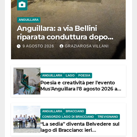
ANGUILLARA
Anguillara: a via Bellini
riparata conduttura dopo
segnalazione IdD
9 AGOSTO 2026
GRAZIAROSA VILLANI
ANGUILLARA
LAGO
POESIA
Poesia e creatività per l’evento
Mus’Anguillara l’8 agosto 2026 al
Museo Contadino
ANGUILLARA
BRACCIANO
CONSORZIO LAGO DI BRACCIANO
TREVIGNANO
“La sedia” diventa Belvedere sul
lago di Bracciano: ieri
l’inaugurazione