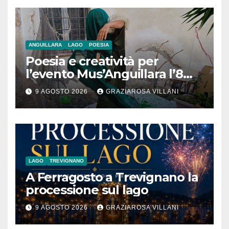
ANGUILLARA
LAGO
POESIA
Poesia e creatività per
l’evento Mus’Anguillara l’8
agosto 2026 al Museo
9 AGOSTO 2026
GRAZIAROSA VILLANI
Contadino
LAGO
TREVIGNANO
A Ferragosto a Trevignano la
processione sul lago
9 AGOSTO 2026
GRAZIAROSA VILLANI