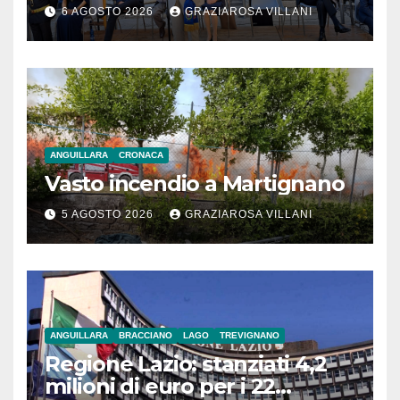
monito per tutti”
6 AGOSTO 2026
GRAZIAROSA VILLANI
ANGUILLARA
CRONACA
Vasto incendio a Martignano
5 AGOSTO 2026
GRAZIAROSA VILLANI
ANGUILLARA
BRACCIANO
LAGO
TREVIGNANO
Regione Lazio: stanziati 4,2
milioni di euro per i 22