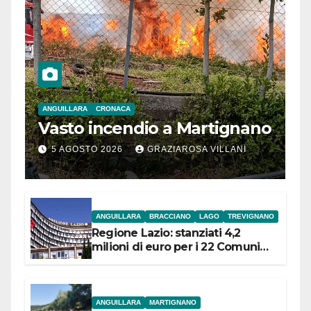
ANGUILLARA
CRONACA
Vasto incendio a Martignano
5 AGOSTO 2026
GRAZIAROSA VILLANI
ANGUILLARA
BRACCIANO
LAGO
TREVIGNANO
Regione Lazio: stanziati 4,2
milioni di euro per i 22 Comuni
dell’Etruria Meridionale
ANGUILLARA
MARTIGNANO