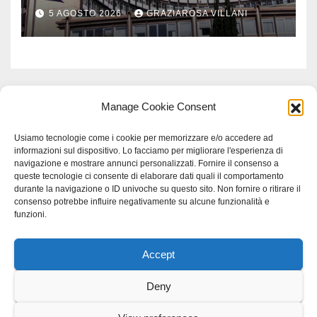
Comuni dell’Etruria
5 AGOSTO 2026
GRAZIAROSA VILLANI
Meridionale
Manage Cookie Consent
Usiamo tecnologie come i cookie per memorizzare e/o accedere ad
informazioni sul dispositivo. Lo facciamo per migliorare l'esperienza di
navigazione e mostrare annunci personalizzati. Fornire il consenso a
queste tecnologie ci consente di elaborare dati quali il comportamento
durante la navigazione o ID univoche su questo sito. Non fornire o ritirare il
consenso potrebbe influire negativamente su alcune funzionalità e
funzioni.
Accept
Proudly powered by WordPress
|
Tema: Newspaperex di
Themeansar
.
Deny
Home
Gerenza
home
Lavoro
Scienza
studio specialistico bracciano