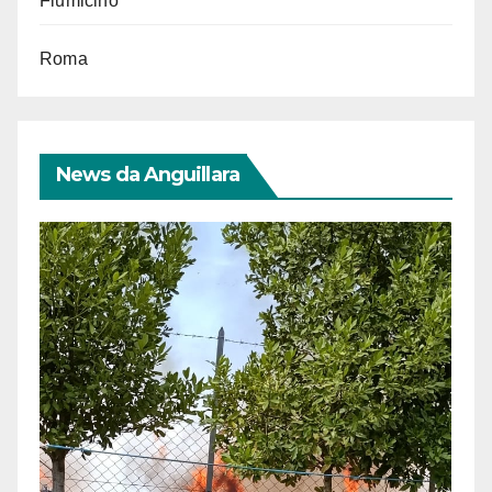
Fiumicino
Roma
News da Anguillara