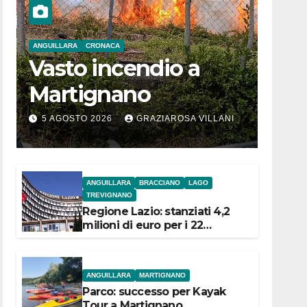
ANGUILLARA
CRONACA
Vasto incendio a
Martignano
5 AGOSTO 2026
GRAZIAROSA VILLANI
ANGUILLARA
BRACCIANO
LAGO
TREVIGNANO
Regione Lazio: stanziati 4,2
milioni di euro per i 22
Comuni dell’Etruria
Meridionale
ANGUILLARA
MARTIGNANO
Parco: successo per Kayak
Tour a Martignano