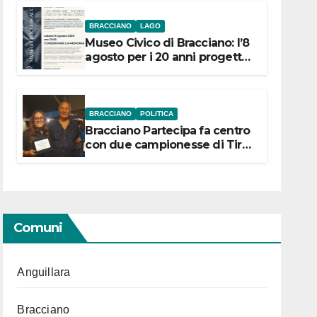
BRACCIANO
LAGO
Museo Civico di Bracciano: l’8
agosto per i 20 anni progetto
“Conservare la memoria”
BRACCIANO
POLITICA
Bracciano Partecipa fa centro
con due campionesse di Tiro
a Segno in vista delle urne
Comuni
Anguillara
Bracciano