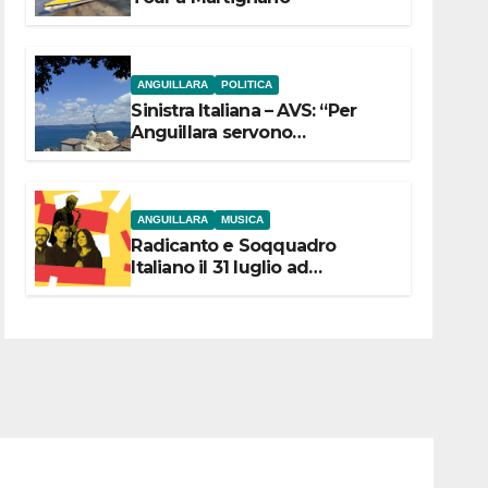
ANGUILLARA
POLITICA
Sinistra Italiana – AVS: “Per
Anguillara servono
trasparenza, partecipazione e
scelte politiche coraggiose”
ANGUILLARA
MUSICA
Radicanto e Soqquadro
Italiano il 31 luglio ad
Anguillara