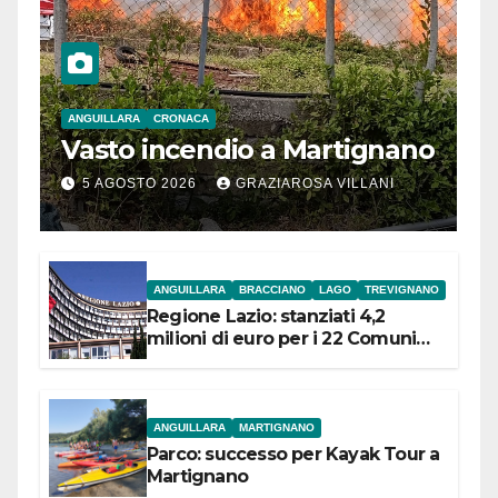
ANGUILLARA
CRONACA
Vasto incendio a Martignano
5 AGOSTO 2026
GRAZIAROSA VILLANI
ANGUILLARA
BRACCIANO
LAGO
TREVIGNANO
Regione Lazio: stanziati 4,2
milioni di euro per i 22 Comuni
dell’Etruria Meridionale
ANGUILLARA
MARTIGNANO
Parco: successo per Kayak Tour a
Martignano