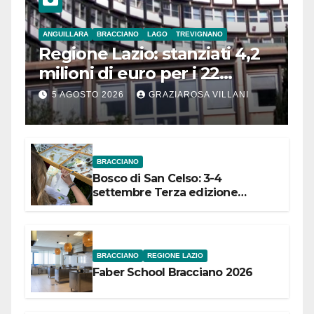
ANGUILLARA
BRACCIANO
LAGO
TREVIGNANO
Regione Lazio: stanziati 4,2
milioni di euro per i 22
Comuni dell’Etruria
5 AGOSTO 2026
GRAZIAROSA VILLANI
Meridionale
BRACCIANO
Bosco di San Celso: 3-4
settembre Terza edizione
Festival “Storie in cielo e in terra”
BRACCIANO
REGIONE LAZIO
Faber School Bracciano 2026