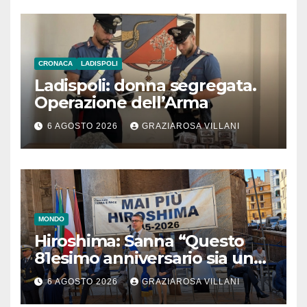
CRONACA
LADISPOLI
Ladispoli: donna segregata.
Operazione dell’Arma
6 AGOSTO 2026
GRAZIAROSA VILLANI
MONDO
Hiroshima: Sanna “Questo
81esimo anniversario sia un
monito per tutti”
6 AGOSTO 2026
GRAZIAROSA VILLANI