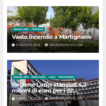
ANGUILLARA
CRONACA
Vasto incendio a Martignano
5 AGOSTO 2026
GRAZIAROSA VILLANI
ANGUILLARA
BRACCIANO
LAGO
TREVIGNANO
Regione Lazio: stanziati 4,2
milioni di euro per i 22
Comuni dell’Etruria
5 AGOSTO 2026
GRAZIAROSA VILLANI
Meridionale