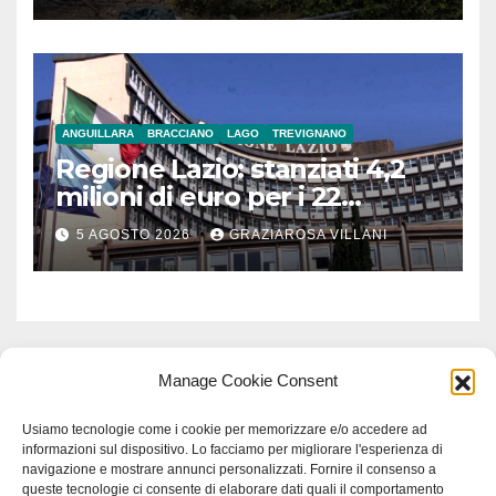
ANGUILLARA
BRACCIANO
LAGO
TREVIGNANO
Regione Lazio: stanziati 4,2
milioni di euro per i 22
Comuni dell’Etruria
5 AGOSTO 2026
GRAZIAROSA VILLANI
Meridionale
Manage Cookie Consent
Usiamo tecnologie come i cookie per memorizzare e/o accedere ad
informazioni sul dispositivo. Lo facciamo per migliorare l'esperienza di
navigazione e mostrare annunci personalizzati. Fornire il consenso a
queste tecnologie ci consente di elaborare dati quali il comportamento