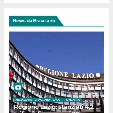
News da Bracciano
ANGUILLARA
BRACCIANO
LAGO
TREVIGNANO
Regione Lazio: stanziati 4,2