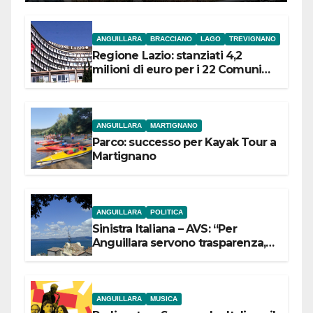
ANGUILLARA
BRACCIANO
LAGO
TREVIGNANO
Regione Lazio: stanziati 4,2
milioni di euro per i 22 Comuni
dell’Etruria Meridionale
ANGUILLARA
MARTIGNANO
Parco: successo per Kayak Tour a
Martignano
ANGUILLARA
POLITICA
Sinistra Italiana – AVS: “Per
Anguillara servono trasparenza,
partecipazione e scelte politiche
coraggiose”
ANGUILLARA
MUSICA