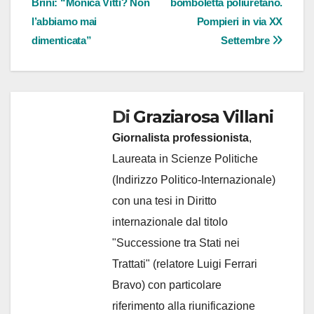
Brini: “Monica Vitti? Non
bomboletta poliuretano.
articoli
l’abbiamo mai
Pompieri in via XX
dimenticata”
Settembre
Di
Graziarosa Villani
Giornalista professionista
,
Laureata in Scienze Politiche
(Indirizzo Politico-Internazionale)
con una tesi in Diritto
internazionale dal titolo
"Successione tra Stati nei
Trattati" (relatore Luigi Ferrari
Bravo) con particolare
riferimento alla riunificazione