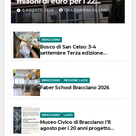
milioni di euro per i 22
Comuni dell’Etruria
5 AGOSTO 2026
GRAZIAROSA VILLANI
Meridionale
BRACCIANO
Bosco di San Celso: 3-4
settembre Terza edizione
Festival “Storie in cielo e in terra”
BRACCIANO
REGIONE LAZIO
Faber School Bracciano 2026
BRACCIANO
LAGO
Museo Civico di Bracciano: l’8
agosto per i 20 anni progetto
“Conservare la memoria”