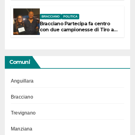
BRACCIANO
POLITICA
Bracciano Partecipa fa centro
con due campionesse di Tiro a
Segno in vista delle urne
Comuni
Anguillara
Bracciano
Trevignano
Manziana