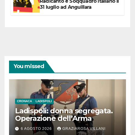
Radicanto e Soqquadro Italiano il
31 luglio ad Anguillara
You missed
CRONACA
LADISPOLI
Ladispoli: donna segregata.
Operazione dell’Arma
6 AGOSTO 2026
GRAZIAROSA VILLANI