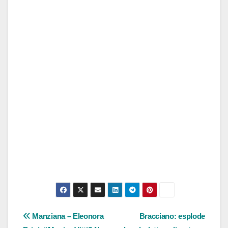
Navigazione
Manziana – Eleonora
Bracciano: esplode