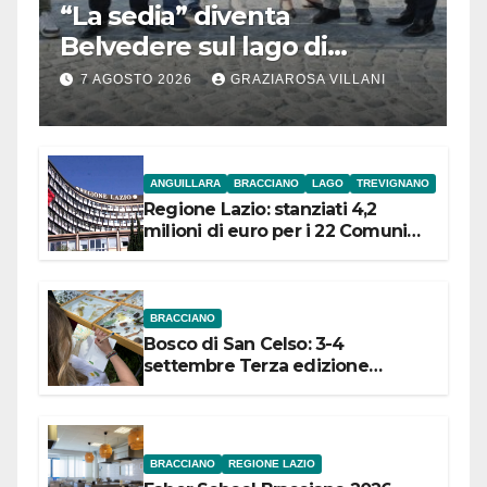
“La sedia” diventa
Belvedere sul lago di
Bracciano: ieri
7 AGOSTO 2026
GRAZIAROSA VILLANI
l’inaugurazione
ANGUILLARA
BRACCIANO
LAGO
TREVIGNANO
Regione Lazio: stanziati 4,2
milioni di euro per i 22 Comuni
dell’Etruria Meridionale
BRACCIANO
Bosco di San Celso: 3-4
settembre Terza edizione
Festival “Storie in cielo e in terra”
BRACCIANO
REGIONE LAZIO