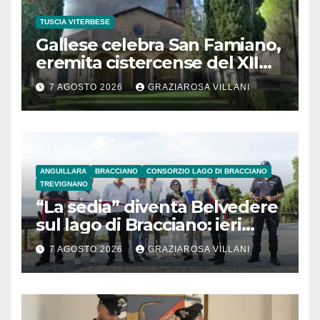
TUSCIA VITERBESE
Gallese celebra San Famiano,
eremita cistercense del XII
secolo
7 AGOSTO 2026
GRAZIAROSA VILLANI
ANGUILLARA
BRACCIANO
CONSORZIO LAGO DI BRACCIANO
TREVIGNANO
“La sedia” diventa Belvedere
sul lago di Bracciano: ieri
l’inaugurazione
7 AGOSTO 2026
GRAZIAROSA VILLANI