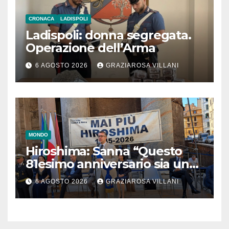
CRONACA
LADISPOLI
Ladispoli: donna segregata.
Operazione dell’Arma
6 AGOSTO 2026
GRAZIAROSA VILLANI
MONDO
Hiroshima: Sanna “Questo
81esimo anniversario sia un
monito per tutti”
6 AGOSTO 2026
GRAZIAROSA VILLANI