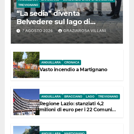
TREVIGNANO
“La sedia” diventa
Belvedere sul lago di
Bracciano: ieri
7 AGOSTO 2026
GRAZIAROSA VILLANI
l’inaugurazione
ANGUILLARA
CRONACA
Vasto incendio a Martignano
ANGUILLARA
BRACCIANO
LAGO
TREVIGNANO
Regione Lazio: stanziati 4,2
milioni di euro per i 22 Comuni
dell’Etruria Meridionale
ANGUILLARA
MARTIGNANO