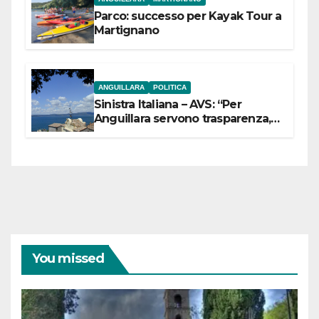
Parco: successo per Kayak Tour a
Martignano
ANGUILLARA
POLITICA
Sinistra Italiana – AVS: “Per
Anguillara servono trasparenza,
partecipazione e scelte politiche
coraggiose”
You missed