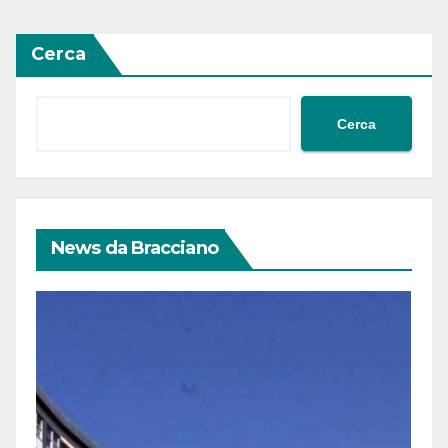
Cerca
Cerca
News da Bracciano