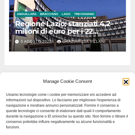
ANGUILLARA
BRACCIANO
LAGO
TREVIGNANO
Regione Lazio: stanziati 4,2
milioni di euro per i 22
Comuni dell’Etruria
5 AGOSTO 2026
GRAZIAROSA VILLANI
Meridionale
Manage Cookie Consent
Usiamo tecnologie come i cookie per memorizzare e/o accedere ad
informazioni sul dispositivo. Lo facciamo per migliorare l'esperienza di
navigazione e mostrare annunci personalizzati. Fornire il consenso a
queste tecnologie ci consente di elaborare dati quali il comportamento
durante la navigazione o ID univoche su questo sito. Non fornire o ritirare il
consenso potrebbe influire negativamente su alcune funzionalità e
funzioni.