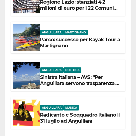
Regione Lazio: stanziati 4,2
milioni di euro per i 22 Comuni
dell’Etruria Meridionale
ANGUILLARA
MARTIGNANO
Parco: successo per Kayak Tour a
Martignano
ANGUILLARA
POLITICA
Sinistra Italiana – AVS: “Per
Anguillara servono trasparenza,
partecipazione e scelte politiche
coraggiose”
ANGUILLARA
MUSICA
Radicanto e Soqquadro Italiano il
31 luglio ad Anguillara