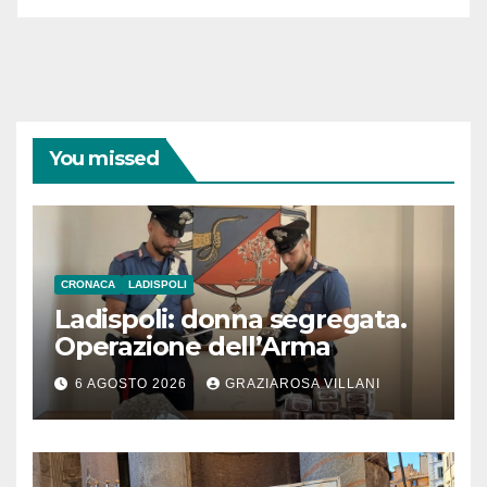
You missed
CRONACA
LADISPOLI
Ladispoli: donna segregata.
Operazione dell’Arma
6 AGOSTO 2026
GRAZIAROSA VILLANI