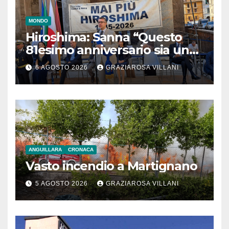
MONDO
Hiroshima: Sanna “Questo
81esimo anniversario sia un
monito per tutti”
6 AGOSTO 2026
GRAZIAROSA VILLANI
ANGUILLARA
CRONACA
Vasto incendio a Martignano
5 AGOSTO 2026
GRAZIAROSA VILLANI