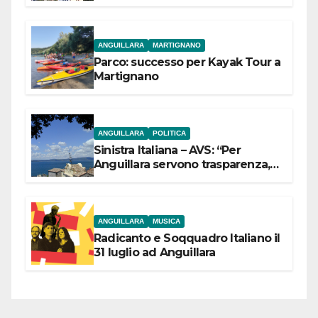
dell’Etruria Meridionale
ANGUILLARA
MARTIGNANO
Parco: successo per Kayak Tour a
Martignano
ANGUILLARA
POLITICA
Sinistra Italiana – AVS: “Per
Anguillara servono trasparenza,
partecipazione e scelte politiche
coraggiose”
ANGUILLARA
MUSICA
Radicanto e Soqquadro Italiano il
31 luglio ad Anguillara