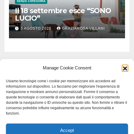
SENZA CATEGORIA
Il 18 settembre esce “SONO
LUCIO”
3 AGOSTO 2026
GRAZIAROSA VILLANI
Manage Cookie Consent
Usiamo tecnologie come i cookie per memorizzare e/o accedere ad
informazioni sul dispositivo. Lo facciamo per migliorare l'esperienza di
navigazione e mostrare annunci personalizzati. Fornire il consenso a
queste tecnologie ci consente di elaborare dati quali il comportamento
durante la navigazione o ID univoche su questo sito. Non fornire o ritirare il
consenso potrebbe influire negativamente su alcune funzionalità e
funzioni.
Accept
Proudly powered by WordPress
|
Tema: Newspaperex di
Themeansar
.