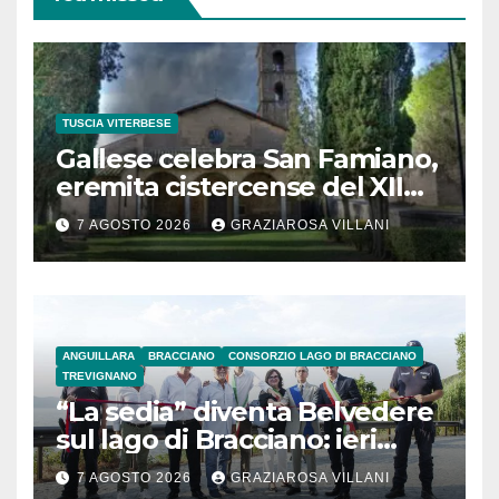
TUSCIA VITERBESE
Gallese celebra San Famiano,
eremita cistercense del XII
secolo
7 AGOSTO 2026
GRAZIAROSA VILLANI
ANGUILLARA
BRACCIANO
CONSORZIO LAGO DI BRACCIANO
TREVIGNANO
“La sedia” diventa Belvedere
sul lago di Bracciano: ieri
l’inaugurazione
7 AGOSTO 2026
GRAZIAROSA VILLANI