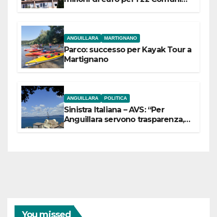
dell’Etruria Meridionale
ANGUILLARA
MARTIGNANO
Parco: successo per Kayak Tour a
Martignano
ANGUILLARA
POLITICA
Sinistra Italiana – AVS: “Per
Anguillara servono trasparenza,
partecipazione e scelte politiche
coraggiose”
You missed