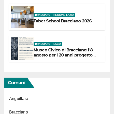
BRACCIANO
REGIONE LAZIO
Faber School Bracciano 2026
BRACCIANO
LAGO
Museo Civico di Bracciano: l’8
agosto per i 20 anni progetto
“Conservare la memoria”
Comuni
Anguillara
Bracciano