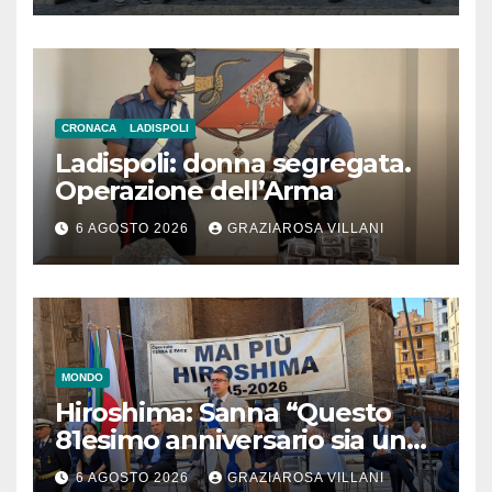
CRONACA
LADISPOLI
Ladispoli: donna segregata.
Operazione dell’Arma
6 AGOSTO 2026
GRAZIAROSA VILLANI
MONDO
Hiroshima: Sanna “Questo
81esimo anniversario sia un
monito per tutti”
6 AGOSTO 2026
GRAZIAROSA VILLANI