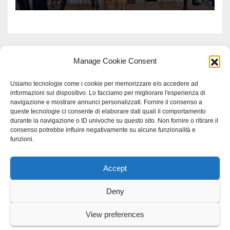
Manage Cookie Consent
Usiamo tecnologie come i cookie per memorizzare e/o accedere ad
informazioni sul dispositivo. Lo facciamo per migliorare l'esperienza di
navigazione e mostrare annunci personalizzati. Fornire il consenso a
queste tecnologie ci consente di elaborare dati quali il comportamento
durante la navigazione o ID univoche su questo sito. Non fornire o ritirare il
consenso potrebbe influire negativamente su alcune funzionalità e
funzioni.
Accept
Proudly powered by WordPress
|
Tema: Newspaperex di
Themeansar
.
Deny
Home
Gerenza
home
Lavoro
Scienza
studio specialistico bracciano
View preferences
Villani Comunicazione