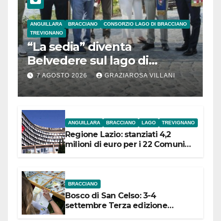
ANGUILLARA
BRACCIANO
CONSORZIO LAGO DI BRACCIANO
TREVIGNANO
“La sedia” diventa
Belvedere sul lago di
Bracciano: ieri
7 AGOSTO 2026
GRAZIAROSA VILLANI
l’inaugurazione
ANGUILLARA
BRACCIANO
LAGO
TREVIGNANO
Regione Lazio: stanziati 4,2
milioni di euro per i 22 Comuni
dell’Etruria Meridionale
BRACCIANO
Bosco di San Celso: 3-4
settembre Terza edizione
Festival “Storie in cielo e in terra”