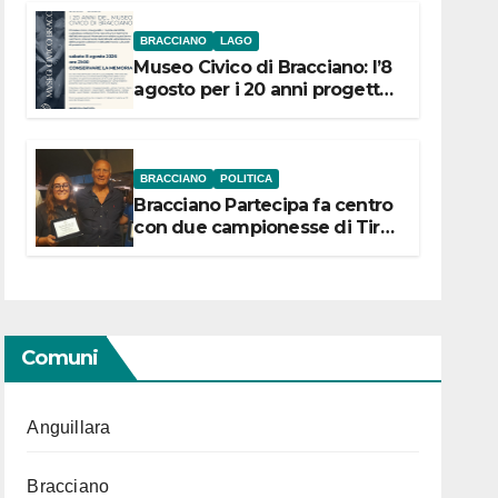
BRACCIANO
LAGO
Museo Civico di Bracciano: l’8
agosto per i 20 anni progetto
“Conservare la memoria”
BRACCIANO
POLITICA
Bracciano Partecipa fa centro
con due campionesse di Tiro
a Segno in vista delle urne
Comuni
Anguillara
Bracciano