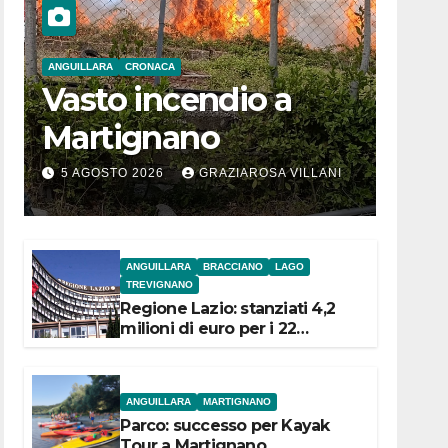
ANGUILLARA
CRONACA
Vasto incendio a
Martignano
5 AGOSTO 2026
GRAZIAROSA VILLANI
ANGUILLARA
BRACCIANO
LAGO
TREVIGNANO
Regione Lazio: stanziati 4,2
milioni di euro per i 22
Comuni dell’Etruria
Meridionale
ANGUILLARA
MARTIGNANO
Parco: successo per Kayak
Tour a Martignano