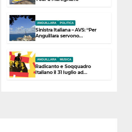
ANGUILLARA
POLITICA
Sinistra Italiana – AVS: “Per
Anguillara servono
trasparenza, partecipazione e
scelte politiche coraggiose”
ANGUILLARA
MUSICA
Radicanto e Soqquadro
Italiano il 31 luglio ad
Anguillara