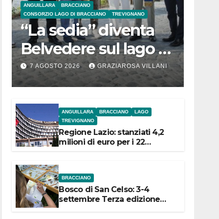
ANGUILLARA
BRACCIANO
CONSORZIO LAGO DI BRACCIANO
TREVIGNANO
“La sedia” diventa
Belvedere sul lago di
Bracciano: ieri
7 AGOSTO 2026
GRAZIAROSA VILLANI
l’inaugurazione
ANGUILLARA
BRACCIANO
LAGO
TREVIGNANO
Regione Lazio: stanziati 4,2
milioni di euro per i 22
Comuni dell’Etruria
Meridionale
BRACCIANO
Bosco di San Celso: 3-4
settembre Terza edizione
Festival “Storie in cielo e in
terra”