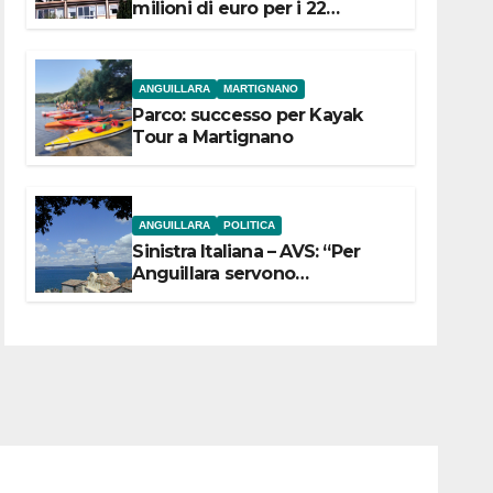
milioni di euro per i 22
Comuni dell’Etruria
Meridionale
ANGUILLARA
MARTIGNANO
Parco: successo per Kayak
Tour a Martignano
ANGUILLARA
POLITICA
Sinistra Italiana – AVS: “Per
Anguillara servono
trasparenza, partecipazione e
scelte politiche coraggiose”