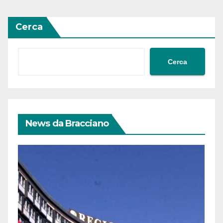
Cerca
Cerca
News da Bracciano