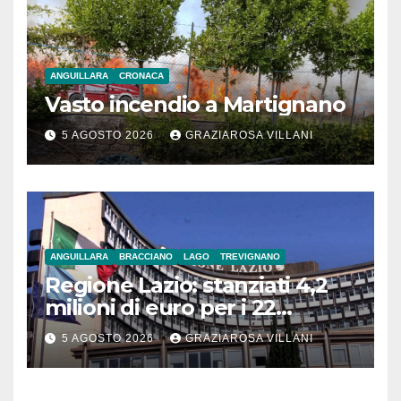
ANGUILLARA
CRONACA
Vasto incendio a Martignano
5 AGOSTO 2026
GRAZIAROSA VILLANI
ANGUILLARA
BRACCIANO
LAGO
TREVIGNANO
Regione Lazio: stanziati 4,2
milioni di euro per i 22
Comuni dell’Etruria
5 AGOSTO 2026
GRAZIAROSA VILLANI
Meridionale