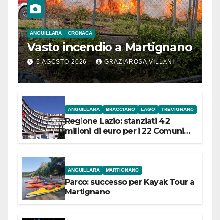
ANGUILLARA
CRONACA
Vasto incendio a Martignano
5 AGOSTO 2026
GRAZIAROSA VILLANI
ANGUILLARA
BRACCIANO
LAGO
TREVIGNANO
Regione Lazio: stanziati 4,2
milioni di euro per i 22 Comuni
dell’Etruria Meridionale
ANGUILLARA
MARTIGNANO
Parco: successo per Kayak Tour a
Martignano