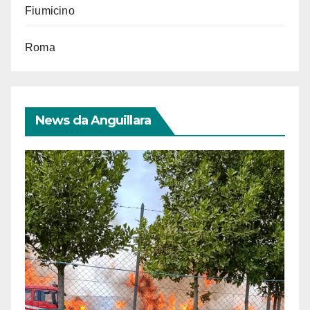
Fiumicino
Roma
News da Anguillara