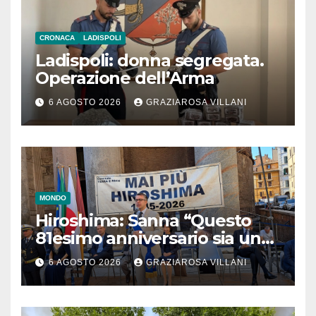
CRONACA
LADISPOLI
Ladispoli: donna segregata.
Operazione dell’Arma
6 AGOSTO 2026
GRAZIAROSA VILLANI
MONDO
Hiroshima: Sanna “Questo
81esimo anniversario sia un
monito per tutti”
6 AGOSTO 2026
GRAZIAROSA VILLANI