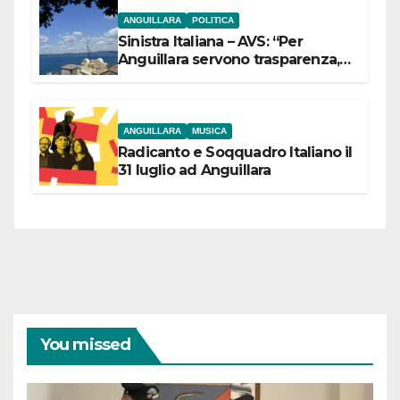
ANGUILLARA
POLITICA
Sinistra Italiana – AVS: “Per
Anguillara servono trasparenza,
partecipazione e scelte politiche
coraggiose”
ANGUILLARA
MUSICA
Radicanto e Soqquadro Italiano il
31 luglio ad Anguillara
You missed