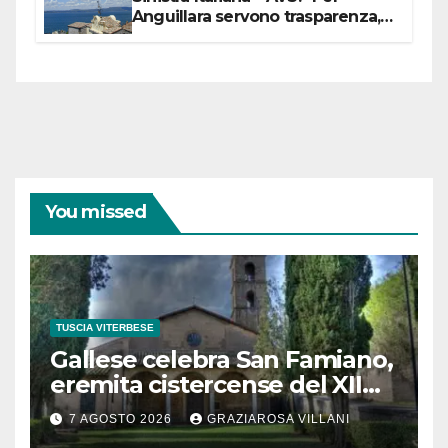
Anguillara servono trasparenza,
partecipazione e scelte politiche
coraggiose”
You missed
TUSCIA VITERBESE
Gallese celebra San Famiano,
eremita cistercense del XII
secolo
7 AGOSTO 2026
GRAZIAROSA VILLANI