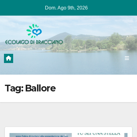
Salta
Dom. Ago 9th, 2026
al
contenuto
Tag:
Ballore