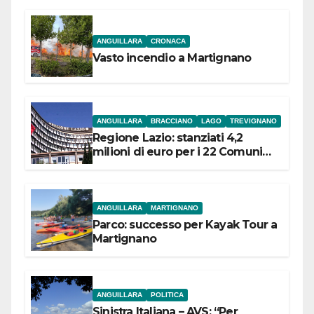
ANGUILLARA
CRONACA
Vasto incendio a Martignano
ANGUILLARA
BRACCIANO
LAGO
TREVIGNANO
Regione Lazio: stanziati 4,2
milioni di euro per i 22 Comuni
dell’Etruria Meridionale
ANGUILLARA
MARTIGNANO
Parco: successo per Kayak Tour a
Martignano
ANGUILLARA
POLITICA
Sinistra Italiana – AVS: “Per