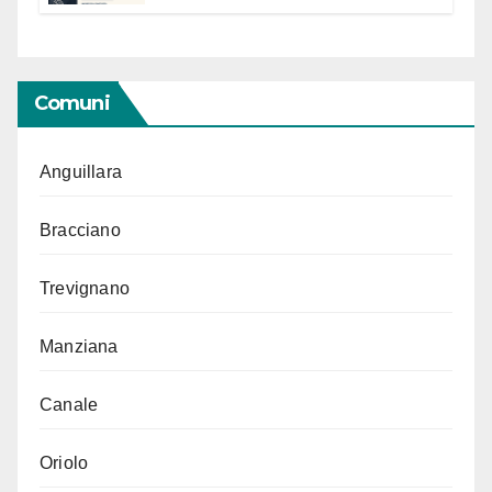
“Conservare la memoria”
Comuni
Anguillara
Bracciano
Trevignano
Manziana
Canale
Oriolo