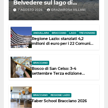
Belvedere sul lago di
Bracciano: ieri
7 AGOSTO 2026
GRAZIAROSA VILLANI
l’inaugurazione
ANGUILLARA
BRACCIANO
LAGO
TREVIGNANO
Regione Lazio: stanziati 4,2
milioni di euro per i 22 Comuni
dell’Etruria Meridionale
BRACCIANO
Bosco di San Celso: 3-4
settembre Terza edizione
Festival “Storie in cielo e in terra”
BRACCIANO
REGIONE LAZIO
Faber School Bracciano 2026