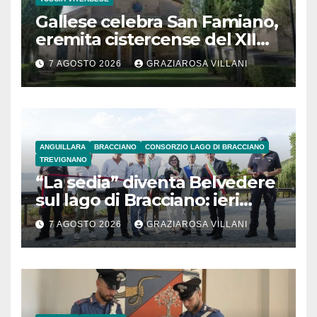
Gallese celebra San Famiano,
eremita cistercense del XII
secolo
7 AGOSTO 2026
GRAZIAROSA VILLANI
ANGUILLARA
BRACCIANO
CONSORZIO LAGO DI BRACCIANO
TREVIGNANO
“La sedia” diventa Belvedere
sul lago di Bracciano: ieri
l’inaugurazione
7 AGOSTO 2026
GRAZIAROSA VILLANI