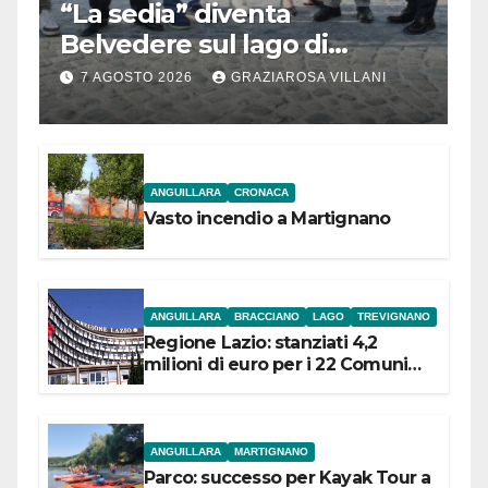
“La sedia” diventa
Belvedere sul lago di
Bracciano: ieri
7 AGOSTO 2026
GRAZIAROSA VILLANI
l’inaugurazione
ANGUILLARA
CRONACA
Vasto incendio a Martignano
ANGUILLARA
BRACCIANO
LAGO
TREVIGNANO
Regione Lazio: stanziati 4,2
milioni di euro per i 22 Comuni
dell’Etruria Meridionale
ANGUILLARA
MARTIGNANO
Parco: successo per Kayak Tour a