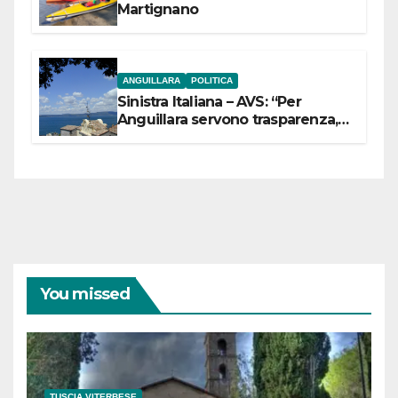
Martignano
ANGUILLARA
POLITICA
Sinistra Italiana – AVS: “Per
Anguillara servono trasparenza,
partecipazione e scelte politiche
coraggiose”
You missed
TUSCIA VITERBESE