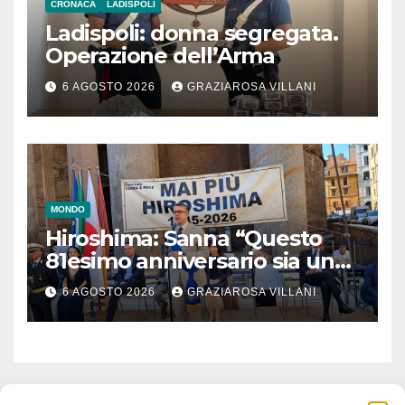
CRONACA
LADISPOLI
Ladispoli: donna segregata.
Operazione dell’Arma
6 AGOSTO 2026
GRAZIAROSA VILLANI
MONDO
Hiroshima: Sanna “Questo
81esimo anniversario sia un
monito per tutti”
6 AGOSTO 2026
GRAZIAROSA VILLANI