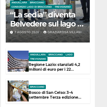
ANGUILLARA
BRACCIANO
CONSORZIO LAGO DI BRACCIANO
TREVIGNANO
“La sedia” diventa
Belvedere sul lago di
Bracciano: ieri
7 AGOSTO 2026
GRAZIAROSA VILLANI
l’inaugurazione
ANGUILLARA
BRACCIANO
LAGO
TREVIGNANO
Regione Lazio: stanziati 4,2
milioni di euro per i 22
Comuni dell’Etruria
Meridionale
BRACCIANO
Bosco di San Celso: 3-4
settembre Terza edizione
Festival “Storie in cielo e in
terra”