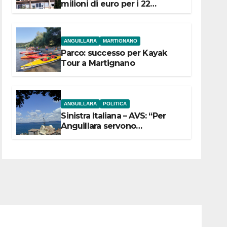
milioni di euro per i 22
Comuni dell’Etruria
Meridionale
ANGUILLARA
MARTIGNANO
Parco: successo per Kayak
Tour a Martignano
ANGUILLARA
POLITICA
Sinistra Italiana – AVS: “Per
Anguillara servono
trasparenza, partecipazione e
scelte politiche coraggiose”