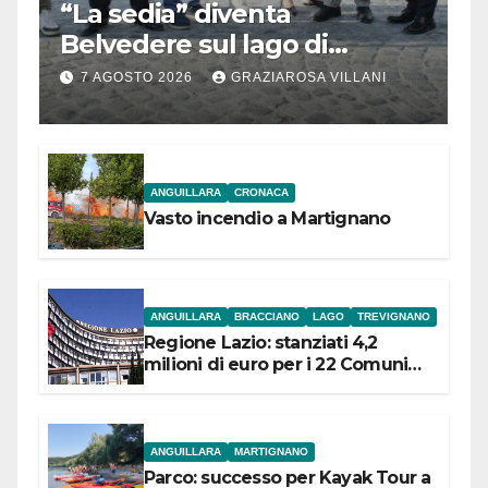
“La sedia” diventa
Belvedere sul lago di
Bracciano: ieri
7 AGOSTO 2026
GRAZIAROSA VILLANI
l’inaugurazione
ANGUILLARA
CRONACA
Vasto incendio a Martignano
ANGUILLARA
BRACCIANO
LAGO
TREVIGNANO
Regione Lazio: stanziati 4,2
milioni di euro per i 22 Comuni
dell’Etruria Meridionale
ANGUILLARA
MARTIGNANO
Parco: successo per Kayak Tour a