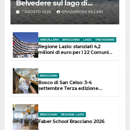
Belvedere sul lago di
Bracciano: ieri
7 AGOSTO 2026
GRAZIAROSA VILLANI
l’inaugurazione
ANGUILLARA
BRACCIANO
LAGO
TREVIGNANO
Regione Lazio: stanziati 4,2
milioni di euro per i 22 Comuni
dell’Etruria Meridionale
BRACCIANO
Bosco di San Celso: 3-4
settembre Terza edizione
Festival “Storie in cielo e in terra”
BRACCIANO
REGIONE LAZIO
Faber School Bracciano 2026