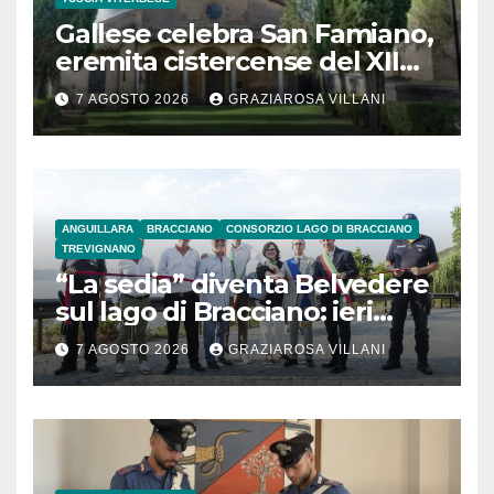
Gallese celebra San Famiano,
eremita cistercense del XII
secolo
7 AGOSTO 2026
GRAZIAROSA VILLANI
ANGUILLARA
BRACCIANO
CONSORZIO LAGO DI BRACCIANO
TREVIGNANO
“La sedia” diventa Belvedere
sul lago di Bracciano: ieri
l’inaugurazione
7 AGOSTO 2026
GRAZIAROSA VILLANI