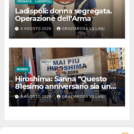
CRONACA
LADISPOLI
Ladispoli: donna segregata.
Operazione dell’Arma
6 AGOSTO 2026
GRAZIAROSA VILLANI
MONDO
Hiroshima: Sanna “Questo
81esimo anniversario sia un
monito per tutti”
6 AGOSTO 2026
GRAZIAROSA VILLANI