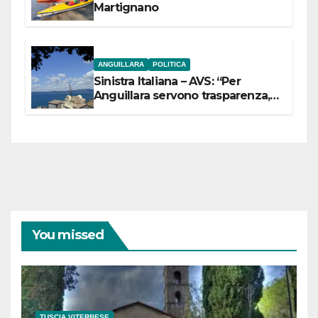
Martignano
ANGUILLARA
POLITICA
Sinistra Italiana – AVS: “Per
Anguillara servono trasparenza,
partecipazione e scelte politiche
coraggiose”
You missed
TUSCIA VITERBESE